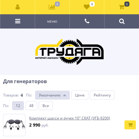
0
0
0
МЕНЮ
Для генераторов
4
Товаров:
По
:
Умолчанию
Цене
Рейтингу
По
:
12
48
Все
Комплект шасси и ручек 10" СКАТ (УГБ-9200)
2 990
руб.