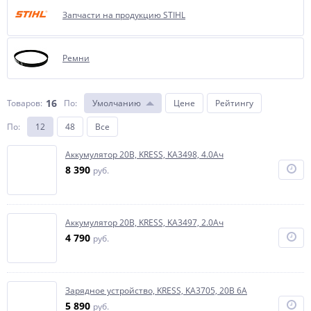
Запчасти на продукцию STIHL
Ремни
16
Товаров:
По
:
Умолчанию
Цене
Рейтингу
По
:
12
48
Все
Аккумулятор 20В, KRESS, KA3498, 4.0Ач
8 390
руб.
Аккумулятор 20В, KRESS, KA3497, 2.0Ач
4 790
руб.
Зарядное устройство, KRESS, KA3705, 20В 6A
5 890
руб.