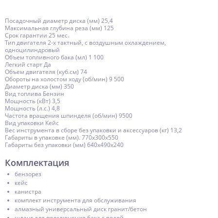
Посадочный диаметр диска (мм) 25,4
Максимальная глубина реза (мм) 125
Срок гарантии 25 мес.
Тип двигателя 2-х тактный, с воздушным охлаждением,
одноцилиндровый
Объем топливного бака (мл) 1 100
Легкий старт Да
Объем двигателя (куб.см) 74
Обороты на холостом ходу (об/мин) 9 500
Диаметр диска (мм) 350
Вид топлива Бензин
Мощность (кВт) 3,5
Мощность (л.с.) 4,8
Частота вращения шпинделя (об/мин) 9500
Вид упаковки Кейс
Вес инструмента в сборе без упаковки и аксессуаров (кг) 13,2
Габариты в упаковке (мм). 770х300х550
Габариты без упаковки (мм) 640х490х240
Комплектация
бензорез
кейс
канистра
комплект инструмента для обслуживания
алмазный универсальный диск гранит/бетон
шланг для подключения бака с водой