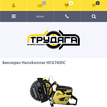
0
0
0
МЕНЮ
Бензорез Hanskonner HCG7435C