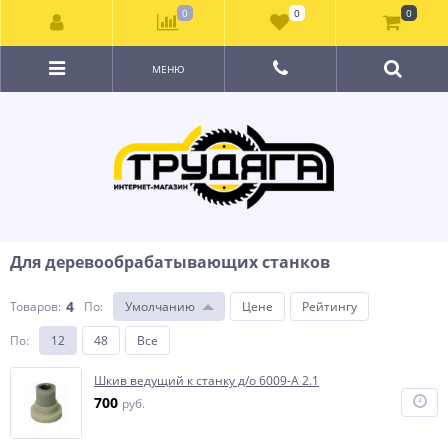
0
0
0
МЕНЮ
Для деревообрабатывающих станков
4
Товаров:
По
:
Умолчанию
Цене
Рейтингу
По
:
12
48
Все
Шкив ведущий к станку д/о 6009-А 2.1
700
руб.