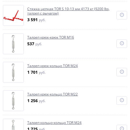
Стяжка цепная TOR S 10-13 мм 4173 кг (9200 lbs,
талреп с рычагом)
3 591
руб.
Талреп крюк-крюк TOR М16
537
руб.
Талреп крюк-кольцо TOR М24
1 701
руб.
Талреп крюк-кольцо TOR М22
1 256
руб.
Талреп кольцо-кольцо TOR М24
1 725
руб.