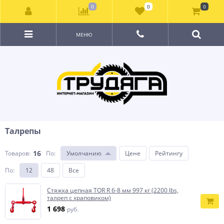
0
0
0
МЕНЮ
Талрепы
16
Товаров:
По
:
Умолчанию
Цене
Рейтингу
По
:
12
48
Все
Стяжка цепная TOR R 6-8 мм 997 кг (2200 lbs,
талреп с храповиком)
1 698
руб.