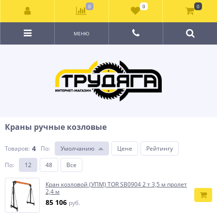
0
0
0
МЕНЮ
Краны ручные козловые
4
Товаров:
По
:
Умолчанию
Цене
Рейтингу
По
:
12
48
Все
Кран козловой (УПМ) TOR SB0904 2 т 3,5 м пролет
2,4 м
85 106
руб.