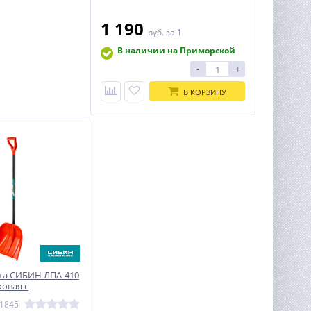
1 190
руб.
за 1
В наличии на Приморской
-
+
В КОРЗИНУ
та СИБИН ЛПА-410
ковая с
планкой
21845
й алюминиевый