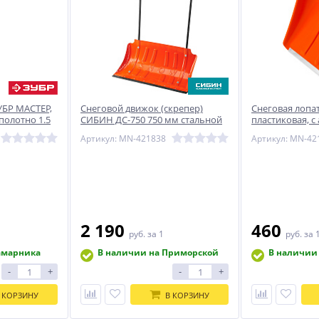
УБР МАСТЕР,
Снеговой движок (скрепер)
Снеговая лопа
 полотно 1.5
СИБИН ДС-750 750 мм стальной
пластиковая, 
планкой, без ч
Артикул: MN-421838
Артикул: MN-42
2 190
460
руб.
за 1
руб.
за 
амарника
В наличии на Приморской
В наличии
-
+
-
+
 КОРЗИНУ
В КОРЗИНУ