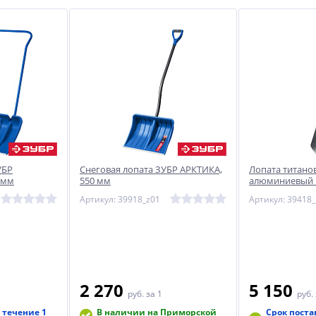
УБР
Снеговая лопата ЗУБР АРКТИКА,
Лопата титано
 мм
550 мм
алюминиевый 
черенок с руко
Артикул: 39918_z01
Артикул: 39418_
280 х 190 х 120
2 270
5 150
руб.
за 1
руб.
 течение 1
В наличии на Приморской
Срок поста