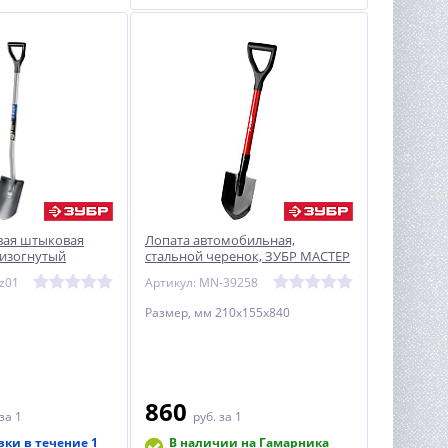
вая штыковая
Лопата автомобильная,
изогнутый
стальной черенок, ЗУБР МАСТЕР
яткой ЗУБР Титан,
z01
Артикул: MN-39258
0 мм
Размер, мм 210х155х840
860
за 1
руб.
за 1
вки в течение 1
В наличии на Гамарника