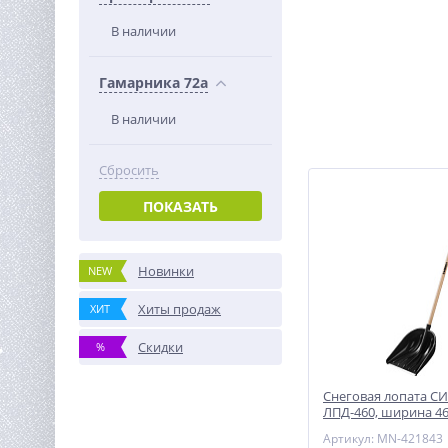
В наличии
Гамарника 72а
В наличии
Сбросить
ПОКАЗАТЬ
Новинки
NEW
Хиты продаж
ХИТ
Скидки
%
Снеговая лопата С
ЛПД-460, ширина 46
пластиковая, с ал
Артикул: MN-421843
планкой, деревянн