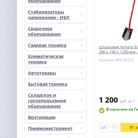
оборудование
Стабилизаторы
напряжения - ИБП
Сварочное
оборудование
Садовая техника
Штыковая лопата З
280 х 190 х 1200 мм,
Климатическая
мм
Артикул: MN-39523
техника
Автотовары
Бытовая техника
Складское и
1 200
грузоподъемное
руб.
за 1
оборудование
В наличии на Г
Вентиляция
Пневмоинструмент
В