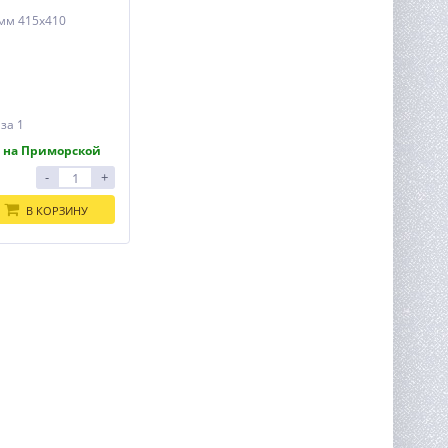
мм 415х410
.
за 1
 на Приморской
-
+
В КОРЗИНУ