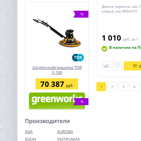
Длина черенка, мм 
ковша, мм 460х410
%
1 010
руб.
за 1
В наличии на 
Затирочная машина TOR
S-100
70 387
руб.
1
2
3
4
%
Производители
ADA
AURORA
EDON
INSTRUMAX