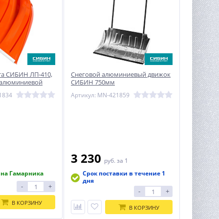
та СИБИН ЛП-410,
Снеговой алюминиевый движок
с алюминиевой
СИБИН 750мм
еренка
1834
Артикул: MN-421859
3 230
1
руб.
за 1
 на Гамарника
Срок поставки в течение 1
дня
-
+
-
+
В КОРЗИНУ
В КОРЗИНУ