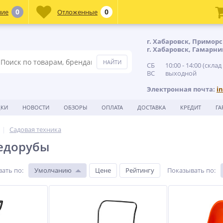
0
0
ние
Отложенные
г. Хабаровск, Приморс
г. Хабаровск, Гамарни
СБ 10:00 - 14:00 (склад
ВС выходной
Электронная почта:
i
ДКИ
НОВОСТИ
ОБЗОРЫ
ОПЛАТА
ДОСТАВКА
КРЕДИТ
ГА
Садовая техника
едорубы
вать по
:
Умолчанию
Цене
Рейтингу
Показывать по
: