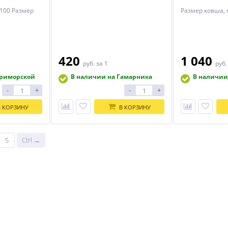
чере
1100 Размер
Размер ковша, 
420
1 040
руб.
за 1
руб
Приморской
В наличии на Гамарника
В наличии
-
+
-
+
В КОРЗИНУ
В КОРЗИНУ
5
Ctrl →