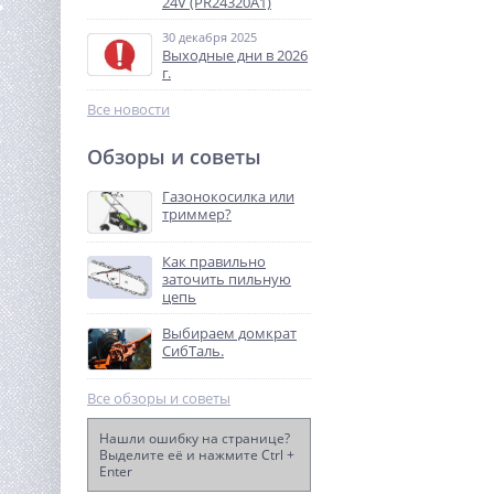
24V (PR24320A1)
30 декабря 2025
Выходные дни в 2026
г.
Все новости
Обзоры и советы
Виброплита TOR C-50(R)
Газонокосилка или
триммер?
40 530
руб.
Как правильно
заточить пильную
%
цепь
Выбираем домкрат
СибТаль.
Все обзоры и советы
Нашли ошибку на странице?
Выделите её и нажмите Ctrl +
Enter
Затирочная машина
электрическая TOR DMR