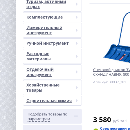
Туризм, активный
отдых
Комплектующие
Измерительный
инструмент
Ручной инструмент
Расходные
материалы
Отделочный
Снеговой движок З
инструмент
СКАНДИНАВИЯ, 800
Артикул: 39937_z01
Хозяйственные
товары
Строительная химия
Подобрать товары по
3 580
параметрам
руб.
за 1
Срок поставки в