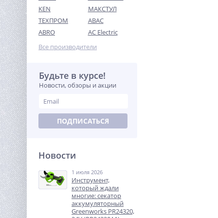
KEN
МАКСТУЛ
ТЕХПРОМ
ABAC
Аккумулятор Greenworks
High Power G24HP8, 24V,
ABRO
AC Electric
8Ач (2957907)
9 990
Все производители
руб.
Будьте в курсе!
%
Новости, обзоры и акции
ПОДПИСАТЬСЯ
Новости
Виброплита TOR T-80
Loncin
1 июля 2026
58 746
Инструмент,
руб.
который ждали
многие: секатор
аккумуляторный
%
Greenworks PR24320,