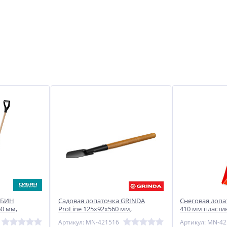
ИБИН
Садовая лопаточка GRINDA
Снеговая лопа
0 мм,
ProLine 125х92х560 мм,
410 мм пласти
юминиевой
деревянная ручка
алюминиевой 
Артикул: MN-421516
Артикул: MN-4
ый черенок
эргономичны