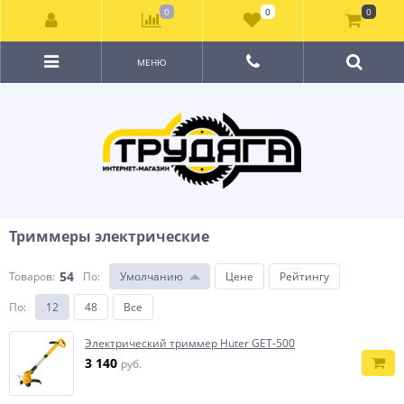
0
0
0
МЕНЮ
Триммеры электрические
54
Товаров:
По
:
Умолчанию
Цене
Рейтингу
По
:
12
48
Все
Электрический триммер Huter GET-500
3 140
руб.