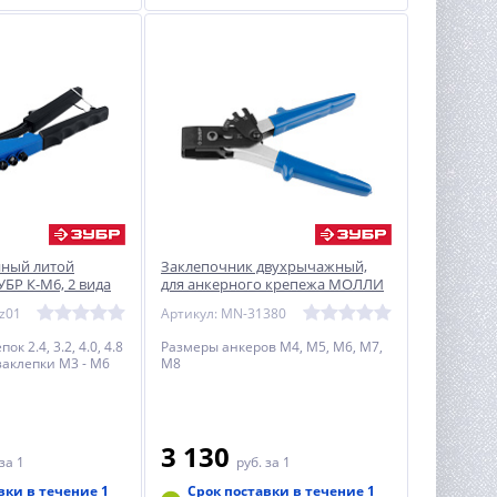
ный литой
Заклепочник двухрычажный,
БР К-М6, 2 вида
для анкерного крепежа МОЛЛИ
с резьбой М4- М8, ЗУБР
z01
Артикул: MN-31380
к 2.4, 3.2, 4.0, 4.8
Размеры анкеров М4, М5, М6, М7,
заклепки М3 - М6
М8
3 130
за 1
руб.
за 1
вки в течение 1
Срок поставки в течение 1