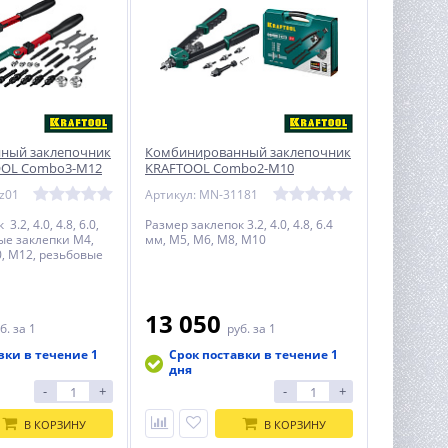
ный заклепочник
Комбинированный заклепочник
OOL Combo3-M12
KRAFTOOL Combo2-M10
z01
Артикул: MN-31181
.2, 4.0, 4.8, 6.0,
Размер заклепок 3.2, 4.0, 4.8, 6.4
ые заклепки М4,
мм, М5, М6, М8, М10
0, М12, резьбовые
 М6, М8
13 050
б.
за 1
руб.
за 1
вки в течение 1
Срок поставки в течение 1
дня
-
+
-
+
В КОРЗИНУ
В КОРЗИНУ