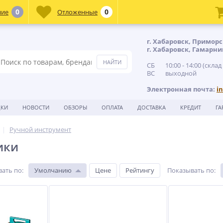
0
0
ние
Отложенные
г. Хабаровск, Приморс
г. Хабаровск, Гамарни
СБ 10:00 - 14:00 (склад
ВС выходной
Электронная почта:
i
ДКИ
НОВОСТИ
ОБЗОРЫ
ОПЛАТА
ДОСТАВКА
КРЕДИТ
ГА
Ручной инструмент
ики
вать по
:
Умолчанию
Цене
Рейтингу
Показывать по
: