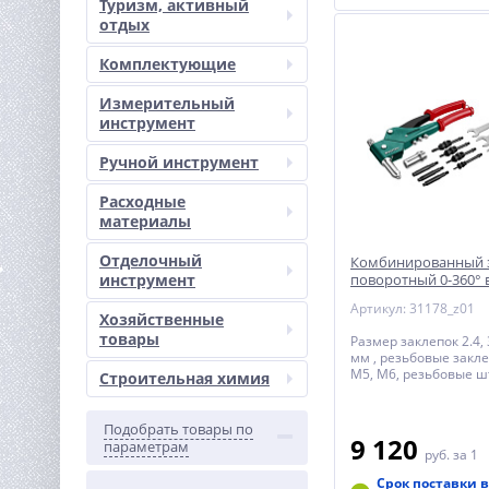
Туризм, активный
отдых
Комплектующие
Измерительный
инструмент
Ручной инструмент
Расходные
материалы
Отделочный
Комбинированный 
инструмент
поворотный 0-360° 
KRAFTOOL Combo3-
Артикул: 31178_z01
Хозяйственные
товары
Размер заклепок 2.4, 3
мм , резьбовые закле
М5, М6, резьбовые 
Строительная химия
М5, М6
Подобрать товары по
9 120
параметрам
руб.
за 1
Срок поставки в