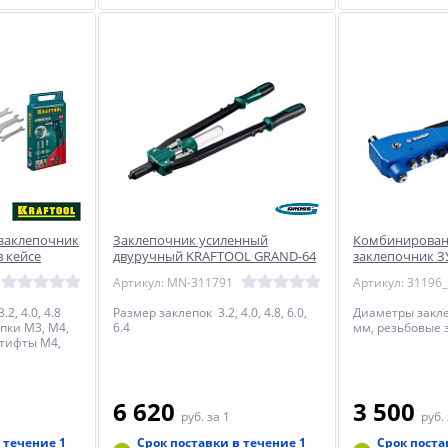
заклепочник
Заклепочник усиленный
Комбинирован
в кейсе
двуручный KRAFTOOL GRAND-64
заклепочник ЗУ
M6
заклёпок
Артикул: MN-311791
Артикул: 31196_
.2, 4.0, 4.8
Размер заклепок 3.2, 4.0, 4.8, 6.0,
Диаметры заклепо
пки М3, М4,
6.4
мм, резьбовые 
штифты М4,
6 620
3 500
руб.
за 1
руб.
 течение 1
Срок поставки в течение 1
Срок поста