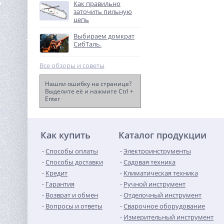
Как правильно
заточить пильную
%
цепь
Выбираем домкрат
СибТаль.
Все обзоры и советы
Нашли ошибку на странице?
Выделите её и нажмите Ctrl +
Enter
Дисковая пила акк.
Greenworks GD24CS, 24V,б/
щет,185х20мм, 4500 об/
16 990
мин, рез 63мм,1х5Ач,ЗУ
руб.
Как купить
Каталог продукции
Способы оплаты
Электроинструменты
Способы доставки
Садовая техника
Кредит
Климатическая техника
Гарантия
Ручной инструмент
Возврат и обмен
Отделочный инструмент
Вопросы и ответы
Сварочное оборудование
Измерительный инструмент