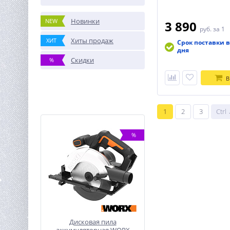
Новинки
NEW
3 890
руб.
за 1
Хиты продаж
ХИТ
Срок поставки в
дня
Скидки
%
В
1
2
3
Ctrl
%
Дисковая пила