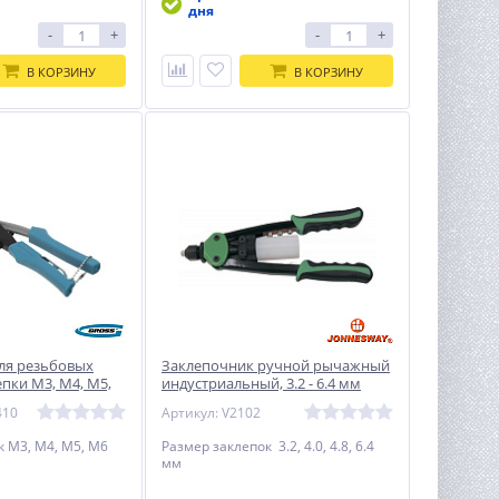
дня
-
+
-
+
В КОРЗИНУ
В КОРЗИНУ
ля резьбовых
Заклепочник ручной рычажный
епки М3, М4, М5,
индустриальный, 3.2 - 6.4 мм
Jonnesway
410
Артикул: V2102
к М3, М4, М5, М6
Размер заклепок 3.2, 4.0, 4.8, 6.4
мм