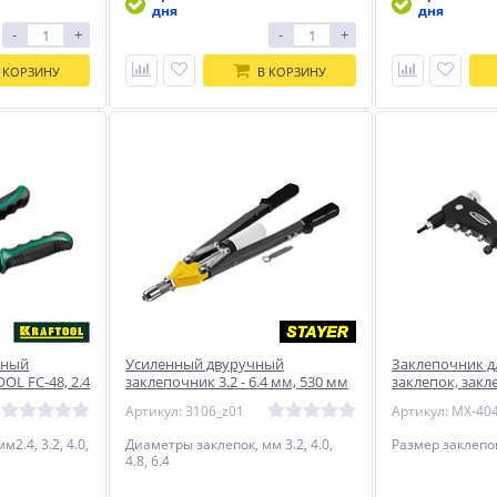
дня
дня
-
+
-
+
 КОРЗИНУ
В КОРЗИНУ
чный
Усиленный двуручный
Заклепочник д
OL FC-48, 2.4
заклепочник 3.2 - 6.4 мм, 530 мм
заклепок, закл
STAYER HERCULES-64
M6 Gross
Артикул: 3106_z01
Артикул: MX-40
2.4, 3.2, 4.0,
Диаметры заклепок, мм 3.2, 4.0,
Размер заклепо
4.8, 6.4