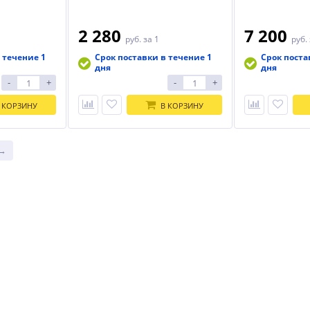
2 280
7 200
руб.
за 1
руб.
 течение 1
Срок поставки в течение 1
Срок поста
дня
дня
-
+
-
+
 КОРЗИНУ
В КОРЗИНУ
 →