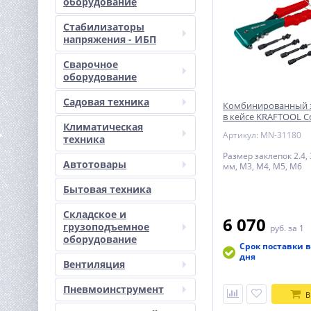
оборудование
Стабилизаторы
напряжения - ИБП
Сварочное
оборудование
Садовая техника
Комбинированный 
в кейсе KRAFTOOL 
Климатическая
Артикул: MN-31180
техника
Размер заклепок 2.4, 3
Автотовары
мм, М3, М4, М5, М6
Бытовая техника
Складское и
6 070
грузоподъемное
руб.
за 1
оборудование
Срок поставки в
дня
Вентиляция
Пневмоинструмент
В