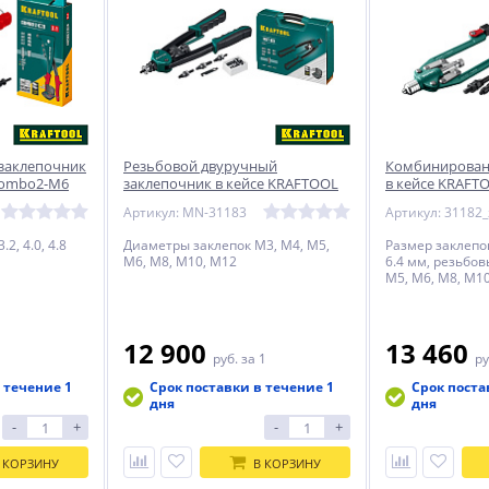
заклепочник
Резьбовой двуручный
Комбинирован
Combo2-M6
заклепочник в кейсе KRAFTOOL
в кейсе KRAFT
NUT-12, М3 - М12, 380 мм
Артикул: MN-31183
Артикул: 31182_
.2, 4.0, 4.8
Диаметры заклепок М3, М4, М5,
Размер заклепок 3
М6, М8, М10, М12
6.4 мм, резьбов
М5, М6, М8, М1
штифты М4, М5,
12 900
13 460
руб.
за 1
ру
 течение 1
Срок поставки в течение 1
Срок поста
дня
дня
-
+
-
+
 КОРЗИНУ
В КОРЗИНУ