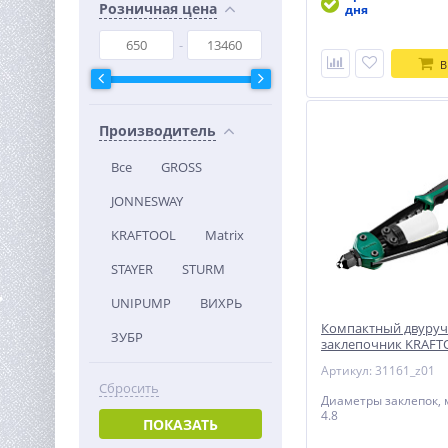
Розничная цена
дня
В
Производитель
Все
GROSS
JONNESWAY
KRAFTOOL
Matrix
STAYER
STURM
UNIPUMP
ВИХРЬ
Компактный двуру
ЗУБР
заклепочник KRAFTO
- 4.8 мм, 290 мм
Артикул: 31161_z01
Сбросить
Диаметры заклепок, мм
4.8
ПОКАЗАТЬ