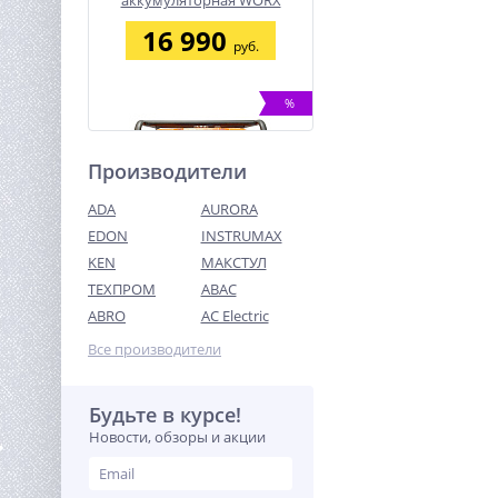
аккумуляторная WORX
WX526, 165мм, 20В, 2 Ач х1,
16 990
ЗУ 2А, коробка
руб.
%
Производители
ADA
AURORA
EDON
INSTRUMAX
KEN
МАКСТУЛ
ТЕХПРОМ
ABAC
Бензиновый генератор
Samsan R5500D
ABRO
AC Electric
99 990
Все производители
руб.
Будьте в курсе!
%
Новости, обзоры и акции