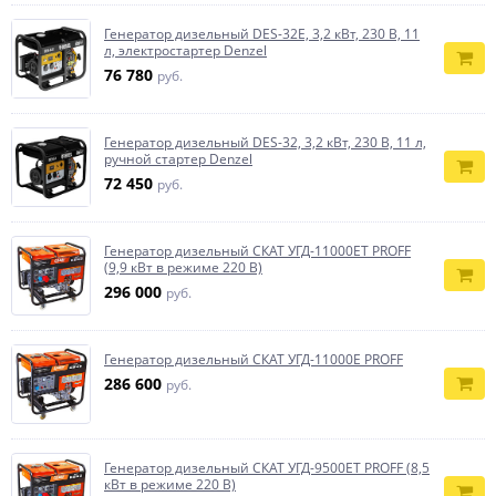
Генератор дизельный DES-32E, 3,2 кВт, 230 В, 11
л, электростартер Denzel
76 780
руб.
Генератор дизельный DES-32, 3,2 кВт, 230 В, 11 л,
ручной стартер Denzel
72 450
руб.
Генератор дизельный СКАТ УГД-11000ЕТ PROFF
(9,9 кВт в режиме 220 В)
296 000
руб.
Генератор дизельный СКАТ УГД-11000Е PROFF
286 600
руб.
Генератор дизельный СКАТ УГД-9500ЕТ PROFF (8,5
кВт в режиме 220 В)