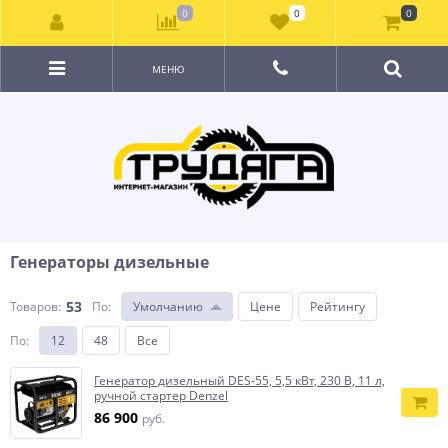
0
0
0
МЕНЮ
Генераторы дизельные
53
Товаров:
По
:
Умолчанию
Цене
Рейтингу
По
:
12
48
Все
Генератор дизельный DES-55, 5,5 кВт, 230 В, 11 л,
ручной стартер Denzel
86 900
руб.