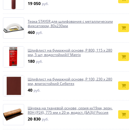
19 050
руб.
Терка STAYER для шлифования с металлическим
фиксатором, 80x230мм
460
руб.
Шлифлист на бумажной основе, P 800, 115 х 280
мм, 5 шт, водостойкий// Matrix
180
руб.
Шлифлист на бумажной основе, P 100, 230 х 280
мм, влагостойкий Сибртех
40
руб.
Шкурка на тканевой основе, серия кк19xw, зерн.
80Н (P24), 775 мм х 20 м, водост. (БАЗ)// Россия
20 830
руб.