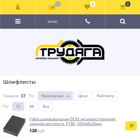
0
0
0
МЕНЮ
Шлифлисты
37
Товаров:
По
:
Умолчанию
Цене
Рейтингу
По
:
12
48
Все
Губка шлифовальная DEXX четырехсторонняя,
средняя жесткость, Р180, 100х68х26мм
120
руб.