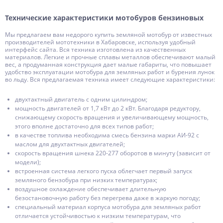
Технические характеристики мотобуров бензиновых
Мы предлагаем вам недорого купить земляной мотобур от известных
производителей мототехники в Хабаровске, используя удобный
интерфейс сайта. Вся техника изготовлена из качественных
материалов. Легкие и прочные сплавы металлов обеспечивают малый
вес, а продуманная конструкция дает малые габариты, что повышает
удобство эксплуатации мотобура для земляных работ и бурения лунок
во льду. Вся предлагаемая техника имеет следующие характеристики:
двухтактный двигатель с одним цилиндром;
мощность двигателей от 1,7 кВт до 2 кВт. Благодаря редуктору,
снижающему скорость вращения и увеличивающему мощность,
этого вполне достаточно для всех типов работ;
в качестве топлива необходима смесь бензина марки АИ-92 с
маслом для двухтактных двигателей;
скорость вращения шнека 220-277 оборотов в минуту (зависит от
модели);
встроенная система легкого пуска облегчает первый запуск
земляного бензобура при низких температурах;
воздушное охлаждение обеспечивает длительную
безостановочную работу без перегрева даже в жаркую погоду;
специальный материал корпуса мотобура для земляных работ
отличается устойчивостью к низким температурам, что