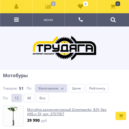
0
0
0
МЕНЮ
Мотобуры
51
Товаров:
По
:
Умолчанию
Цене
Рейтингу
По
:
12
48
Все
Мотобур аккумуляторный Greenworks, 82V, без
АКБ и ЗУ, арт. 3707907
39 990
руб.