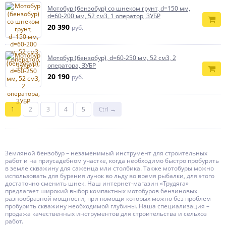
Мотобур (бензобур) со шнеком грунт, d=150 мм,
d=60-200 мм, 52 см3, 1 оператор, ЗУБР
20 390
руб.
Мотобур (бензобур), d=60-250 мм, 52 см3, 2
оператора, ЗУБР
20 190
руб.
1
2
3
4
5
Ctrl →
Земляной бензобур – незаменимый инструмент для строительных
работ и на приусадебном участке, когда необходимо быстро пробурить
в земле скважину для саженца или столбика. Также мотобуры можно
использовать для бурения лунок во льду во время рыбалки, для этого
достаточно сменить шнек. Наш интернет-магазин «Трудяга»
предлагает широкий выбор компактных мотобуров бензиновых
разнообразной мощности, при помощи которых можно без проблем
пробурить скважину необходимой глубины. Наша специализация –
продажа качественных инструментов для строительства и сельхоз
работ.