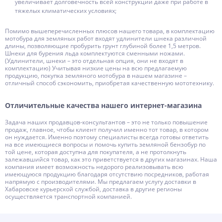
увеличивает долговечность всей конструкции даже при работе в
тяжелых климатических условиях;
Помимо вышеперечисленных плюсов нашего товара, в комплектацию
мотобура для земляных работ входят удлинители шнека различной
длины, позволяющие пробурить грунт глубиной более 1,5 метров.
Шнеки для бурения льда комплектуются сменными ножами.
(Удлинители, шнеки – это отдельная опция, они не входят в
комплектацию) Учитывая низкие цены на всю предлагаемую
продукцию, покупка земляного мотобура в нашем магазине –
отличный способ сэкономить, приобретая качественную мототехнику.
Отличительные качества нашего интернет-магазина
Задача наших продавцов-консультантов – это не только повышение
продаж, главное, чтобы клиент получил именно тот товар, в котором
он нуждается. Именно поэтому специалисты всегда готовы ответить
на все имеющиеся вопросы и помочь купить земляной бензобур по
той цене, которая доступна для покупателя, а не протолкнуть
залежавшийся товар, как это приветствуется в других магазинах. Наша
компания имеет возможность недорого реализовывать всю
имеющуюся продукцию благодаря отсутствию посредников, работая
напрямую с производителями. Мы предлагаем услугу доставки в
Хабаровске курьерской службой, доставка в другие регионы
осуществляется транспортной компанией.