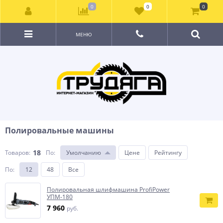
0
0
0
МЕНЮ
Полировальные машины
18
Товаров:
По
:
Умолчанию
Цене
Рейтингу
По
:
12
48
Все
Полировальная шлифмашина ProfiPower
УПМ-180
7 960
руб.