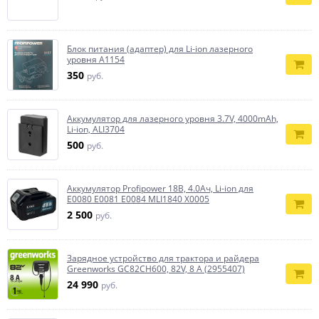
Блок питания (адаптер) для Li-ion лазерного
уровня A1154
350
руб.
Аккумулятор для лазерного уровня 3.7V, 4000mAh,
Li-ion, ALI3704
500
руб.
Аккумулятор Profipower 18В, 4.0Ач, Li-ion для
E0080 E0081 E0084 MLI1840 X0005
2 500
руб.
Зарядное устройство для трактора и райдера
Greenworks GC82CH600, 82V, 8 А (2955407)
24 990
руб.