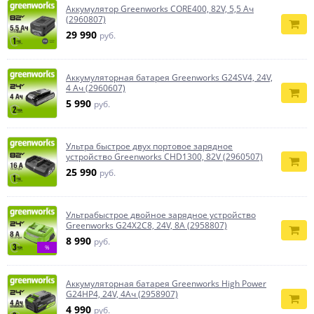
Аккумулятор Greenworks CORE400, 82V, 5,5 Ач
(2960807)
29 990
руб.
Аккумуляторная батарея Greenworks G24SV4, 24V,
4 Ач (2960607)
5 990
руб.
Ультра быстрое двух портовое зарядное
устройство Greenworks CHD1300, 82V (2960507)
25 990
руб.
Ультрабыстрое двойное зарядное устройство
Greenworks G24X2C8, 24V, 8A (2958807)
8 990
руб.
%
Аккумуляторная батарея Greenworks High Power
G24HP4, 24V, 4Ач (2958907)
4 990
руб.