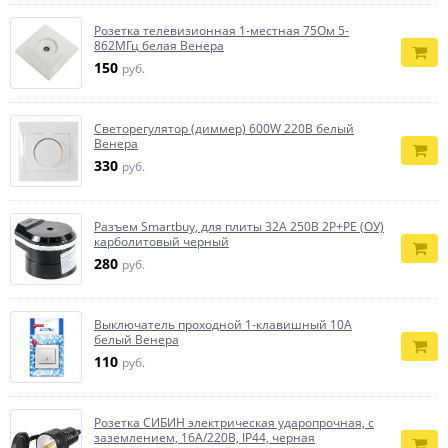
Розетка телевизионная 1-местная 75Ом 5-
862МГц белая Венера
150
руб.
Светорегулятор (диммер) 600W 220В белый
Венера
330
руб.
Разъем Smartbuy, для плиты 32А 250В 2P+PE (ОУ)
карболитовый черный
280
руб.
Выключатель проходной 1-клавишный 10А
белый Венера
110
руб.
Розетка СИБИН электрическая ударопрочная, с
заземлением, 16А/220В, IP44, черная