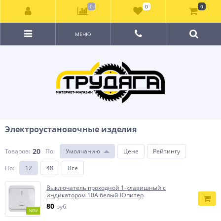
0
0
0
МЕНЮ
Электроустановочные изделия
20
Товаров:
По
:
Умолчанию
Цене
Рейтингу
По
:
12
48
Все
Выключатель проходной 1-клавишный с
индикатором 10А белый Юпитер
80
руб.
NEW