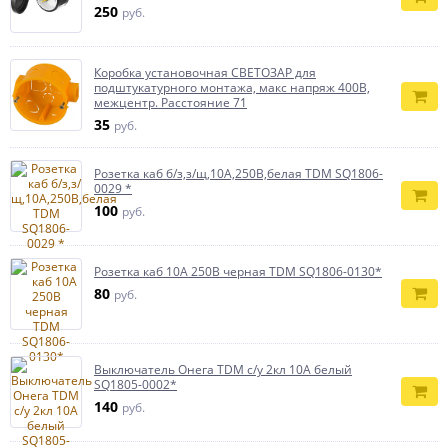
250
руб.
Коробка установочная СВЕТОЗАР для
подштукатурного монтажа, макс напряж 400В,
межцентр. Расстояние 71
35
руб.
Розетка каб б/з,з/щ,10А,250В,белая TDM SQ1806-
0029 *
100
руб.
Розетка каб 10А 250В черная TDM SQ1806-0130*
80
руб.
Выключатель Онега TDM с/у 2кл 10A белый
SQ1805-0002*
140
руб.