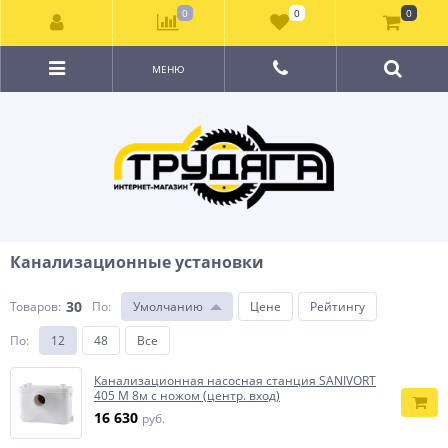
0
0
0
МЕНЮ
Канализационные установки
30
Товаров:
По
:
Умолчанию
Цене
Рейтингу
По
:
12
48
Все
Канализационная насосная станция SANIVORT
405 M 8м с ножом (центр. вход)
16 630
руб.