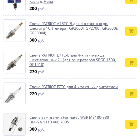
Каскад, Нева
200
руб.
Свеча PATRIOT А7RTC-B для 4-х тактных дв.
шестигр 16, (генерат GP2000i, GP2700i, GP3000i,
GP3000il)
300
руб.
Свеча PATRIOT E7TC-B для 4-х тактных дв.
шестигранник 21 (для генераторов SRGE 1500,
GP1510)
270
руб.
Свеча PATRIOT F7TC для 4-х тактных двигателей
220
руб.
Свеча зажигания Farmatec WSR MS180-880
BMP7A 1110 400 7005
300
руб.