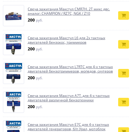
Свеча зажигания Макстул CMR7H. 2Т микс двс.
аналог: CHAMPION / RZ7C, NGK / Z10
200
руб.
Свеча зажигания Макстул L6 для 2х тактных
двигателей бензокос, триммеров
200
руб.
Свеча зажигания Макстул L7RTC для 4-х тактных
двигателей бензотриммеров, мопедов, скутеров
200
руб.
Свеча зажигания Макстул A7T. для 4-х тактных
двигателей различной бензотехники
200
руб.
Свеча зажигания Макстул E7C для 4-х тактных
двигателей генераторов, б/п Урал, мотоблок