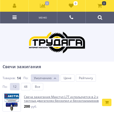
0
0
0
МЕНЮ
Свечи зажигания
14
Товаров:
По
:
Умолчанию
Цене
Рейтингу
По
:
12
48
Все
Свеча зажигания Макстул L7T используется в 2-х
тактных двигателях бензопил и бензотриммеров
200
руб.