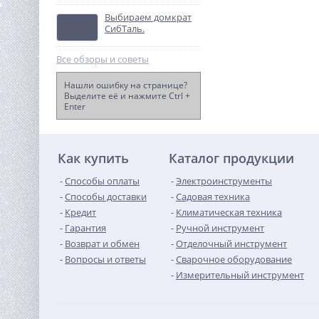
Выбираем домкрат
СибТаль.
Все обзоры и советы
Нашли ошибку на странице?
Выделите её и нажмите Ctrl +
Enter
Станок для гибки
арматуры TOR GW40A (E)
123 738
руб.
Как купить
Каталог продукции
Способы оплаты
Электроинструменты
Способы доставки
Садовая техника
Кредит
Климатическая техника
Гарантия
Ручной инструмент
Возврат и обмен
Отделочный инструмент
Вопросы и ответы
Сварочное оборудование
Измерительный инструмент