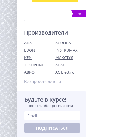
%
Производители
ADA
AURORA
EDON
INSTRUMAX
KEN
МАКСТУЛ
ТЕХПРОМ
ABAC
Ремень стяжной TOR
1,5/3,0 т 8,0 м 35 мм
ABRO
AC Electric
658
Все производители
руб.
Будьте в курсе!
%
Новости, обзоры и акции
ПОДПИСАТЬСЯ