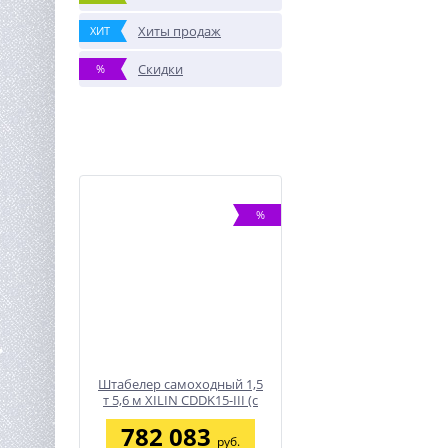
Хиты продаж
ХИТ
Скидки
%
%
Штабелер самоходный 1,5
т 5,6 м XILIN CDDK15-III (с
платформой)
782 083
руб.