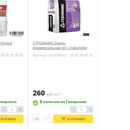
) Knauf
СТРОМИКС Смесь
Универсальная 5кг Старатели
Артикул: ЦБ-950073
260
руб.
за 1
амарника
В наличии на Гамарника
-
+
-
+
 КОРЗИНУ
В КОРЗИНУ