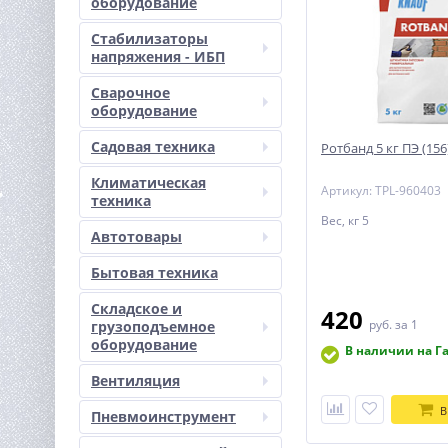
оборудование
Стабилизаторы
напряжения - ИБП
Сварочное
оборудование
Садовая техника
Ротбанд 5 кг ПЭ (156
Климатическая
Артикул: TPL-960403
техника
Вес, кг 5
Автотовары
Бытовая техника
Складское и
420
руб.
за 1
грузоподъемное
оборудование
В наличии на Г
Вентиляция
В
Пневмоинструмент