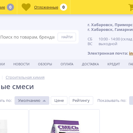
0
0
ние
Отложенные
г. Хабаровск, Приморс
г. Хабаровск, Гамарни
СБ 10:00 - 14:00 (склад
ВС выходной
Электронная почта:
i
ДКИ
НОВОСТИ
ОБЗОРЫ
ОПЛАТА
ДОСТАВКА
КРЕДИТ
ГА
Строительная химия
ные смеси
ть по
:
Умолчанию
Цене
Рейтингу
Показывать по
: