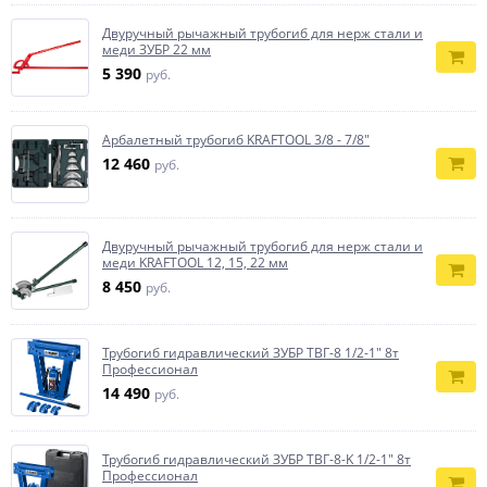
Двуручный рычажный трубогиб для нерж стали и
меди ЗУБР 22 мм
5 390
руб.
Арбалетный трубогиб KRAFTOOL 3/8 - 7/8″
12 460
руб.
Двуручный рычажный трубогиб для нерж стали и
меди KRAFTOOL 12, 15, 22 мм
8 450
руб.
Трубогиб гидравлический ЗУБР ТВГ-8 1/2-1″ 8т
Профессионал
14 490
руб.
Трубогиб гидравлический ЗУБР ТВГ-8-K 1/2-1″ 8т
Профессионал