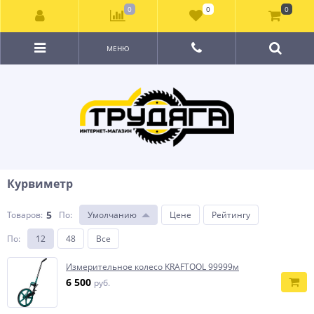
0
0
0
МЕНЮ
Курвиметр
5
Товаров:
По
:
Умолчанию
Цене
Рейтингу
По
:
12
48
Все
Измерительное колесо KRAFTOOL 99999м
6 500
руб.