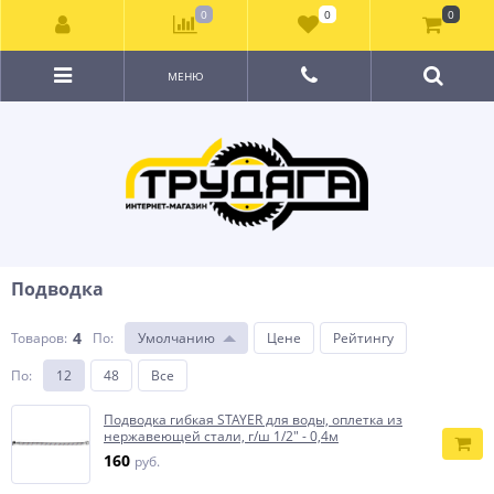
0
0
0
МЕНЮ
Подводка
4
Товаров:
По
:
Умолчанию
Цене
Рейтингу
По
:
12
48
Все
Подводка гибкая STAYER для воды, оплетка из
нержавеющей стали, г/ш 1/2″ - 0,4м
160
руб.