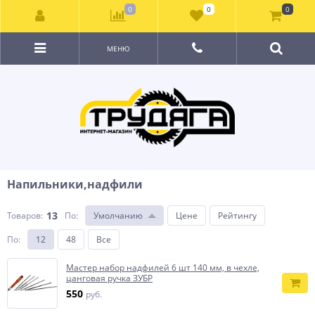
0
0
0
МЕНЮ
Напильники,надфили
13
Товаров:
По
:
Умолчанию
Цене
Рейтингу
По
:
12
48
Все
Мастер набор надфилей 6 шт 140 мм, в чехле,
цанговая ручка ЗУБР
550
руб.