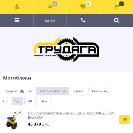
0
0
0
МЕНЮ
Мотоблоки
95
Товаров:
По
:
Умолчанию
Цене
Рейтингу
По
:
12
48
Все
Сельскохозяйственная машина Huter МК-7800PL
BIG FOOT
45 370
руб.