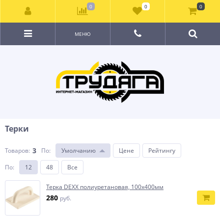
0
0
0
МЕНЮ
Терки
3
Товаров:
По
:
Умолчанию
Цене
Рейтингу
По
:
12
48
Все
Терка DEXX полиуретановая, 100x400мм
280
руб.