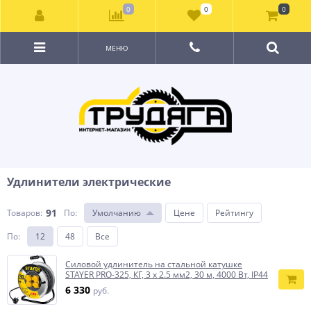
0
0
0
МЕНЮ
Удлинители электрические
91
Товаров:
По
:
Умолчанию
Цене
Рейтингу
По
:
12
48
Все
Силовой удлинитель на стальной катушке
STAYER PRO-325, КГ, 3 х 2.5 мм2, 30 м, 4000 Вт, IP44
6 330
руб.