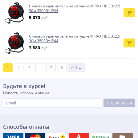
Силовой удлинитель на катушке MIRAX ПВС 3х2.5
50м 3500Вт IP44
5 070
руб.
Силовой удлинитель на катушке MIRAX ПВС 3х2.5
30м 3500Вт IP44
3 880
руб.
1
2
3
...
7
8
Ctrl →
Будьте в курсе!
Новости, обзоры и акции
ПОДПИСАТЬСЯ
Способы оплаты