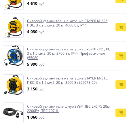
4 610
руб.
Силовой удлинитель на катушке STAYER М-325,
ПВС, 3 х 2.5 мм2, 20 м, 4000 Вт, IP44
4 030
руб.
Силовой удлинитель на катушке ЗУБР КГ-315, КГ,
3 x 1.5 мм2, 30 м, 3700 Вт, IP44, Профессионал
(55080
5 990
руб.
Силовой удлинитель на катушке STAYER M-315,
ПВС, 3 x 1.5 мм2, 20 м, 3500 Вт (55078-20)
3 150
руб.
Силовой удлинитель-шнур ЗУБР ПВС 2x0.75 20м
2200Вт, ПВС 207-Ш
1 060
руб.