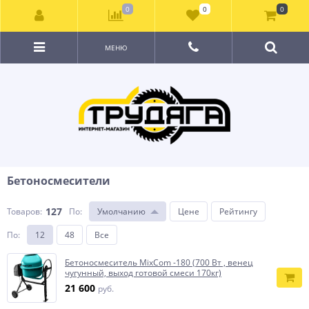
0
0
0
МЕНЮ
Бетоносмесители
127
Товаров:
По
:
Умолчанию
Цене
Рейтингу
По
:
12
48
Все
Бетоносмеситель MixCom -180 (700 Вт , венец
чугунный, выход готовой смеси 170кг)
21 600
руб.