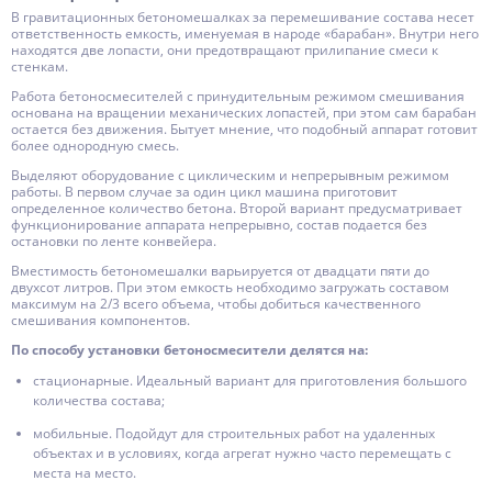
В гравитационных бетономешалках за перемешивание состава несет
ответственность емкость, именуемая в народе «барабан». Внутри него
находятся две лопасти, они предотвращают прилипание смеси к
стенкам.
Работа бетоносмесителей с принудительным режимом смешивания
основана на вращении механических лопастей, при этом сам барабан
остается без движения. Бытует мнение, что подобный аппарат готовит
более однородную смесь.
Выделяют оборудование с циклическим и непрерывным режимом
работы. В первом случае за один цикл машина приготовит
определенное количество бетона. Второй вариант предусматривает
функционирование аппарата непрерывно, состав подается без
остановки по ленте конвейера.
Вместимость бетономешалки варьируется от двадцати пяти до
двухсот литров. При этом емкость необходимо загружать составом
максимум на 2/3 всего объема, чтобы добиться качественного
смешивания компонентов.
По способу установки бетоносмесители делятся на:
стационарные. Идеальный вариант для приготовления большого
количества состава;
мобильные. Подойдут для строительных работ на удаленных
объектах и в условиях, когда агрегат нужно часто перемещать с
места на место.