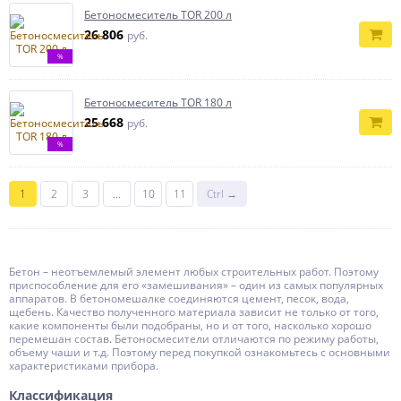
Бетоносмеситель TOR 200 л
26 806
руб.
%
Бетоносмеситель TOR 180 л
25 668
руб.
%
1
2
3
...
10
11
Ctrl →
Бетон – неотъемлемый элемент любых строительных работ. Поэтому
приспособление для его «замешивания» – один из самых популярных
аппаратов. В бетономешалке соединяются цемент, песок, вода,
щебень. Качество полученного материала зависит не только от того,
какие компоненты были подобраны, но и от того, насколько хорошо
перемешан состав. Бетоносмесители отличаются по режиму работы,
объему чаши и т.д. Поэтому перед покупкой ознакомьтесь с основными
характеристиками прибора.
Классификация