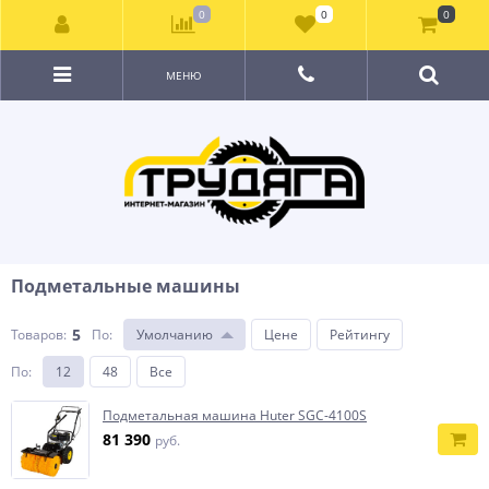
0
0
0
МЕНЮ
Подметальные машины
5
Товаров:
По
:
Умолчанию
Цене
Рейтингу
По
:
12
48
Все
Подметальная машина Huter SGC-4100S
81 390
руб.