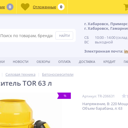
0
0
ние
Отложенные
г. Хабаровск, Приморс
г. Хабаровск, Гамарни
СБ 10:00 - 14:00 (склад
ВС выходной
Электронная почта:
i
ДКИ
НОВОСТИ
ОБЗОРЫ
ОПЛАТА
ДОСТАВКА
КРЕДИТ
ГА
Силовая техника
Бетоносмесители
итель TOR 63 л
%
Артикул: TR-206631
Напряжение, В: 220 Мощно
Объем барабана, л: 63