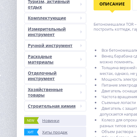
Туризм, активный
ОПИСАНИЕ
отдых
Комплектующие
Бетономешалки TOR – 
Измерительный
построить коттедж, га
инструмент
Ручной инструмент
Все бетономешалки
Венец барабана сд
Расходные
материалы
можно поменять.
Толщина верхней п
Отделочный
местах, однако, не
инструмент
Мощность электродв
Питание электродви
Хозяйственные
Двигатель оснащен
товары
Частота вращения 
Съемные лопасти –
Строительная химия
Двигатель с защито
допускается направ
Колесо для опрок
Новинки
NEW
разных типов смес
Объем раствора – 
Хиты продаж
ХИТ