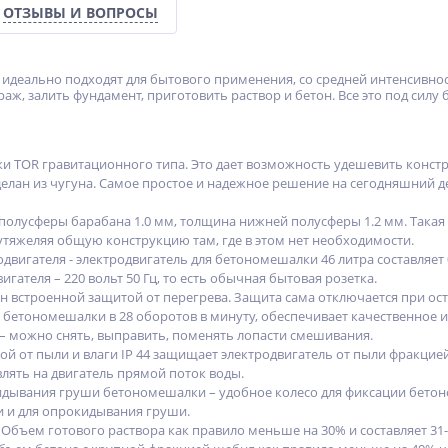
ОТЗЫВЫ И ВОПРОСЫ
идеально подходят для бытового применения, со средней интенсивност
раж, залить фундамент, приготовить раствор и бетон. Все это под сил
 TOR гравитационного типа. Это дает возможность удешевить конс
елан из чугуна. Самое простое и надежное решение на сегодняшний д
олусферы барабана 1.0 мм, толщина нижней полусферы 1.2 мм. Такая
 утяжеляя общую конструкцию там, где в этом нет необходимости.
игателя - электродвигатель для бетономешалки 46 литра составляет 0
гателя – 220 вольт 50 Гц, то есть обычная бытовая розетка.
 встроенной защитой от перегрева. Защита сама отключается при ост
бетономешалки в 28 оборотов в минуту, обеспечивает качественное 
 можно снять, выправить, поменять лопасти смешивания.
й от пыли и влаги IP 44 защищает электродвигатель от пыли фракцией 
лять на двигатель прямой поток воды.
идывания груши бетономешалки – удобное колесо для фиксации бето
и и для опрокидывания груши.
Объем готового раствора как правило меньше на 30% и составляет 31-