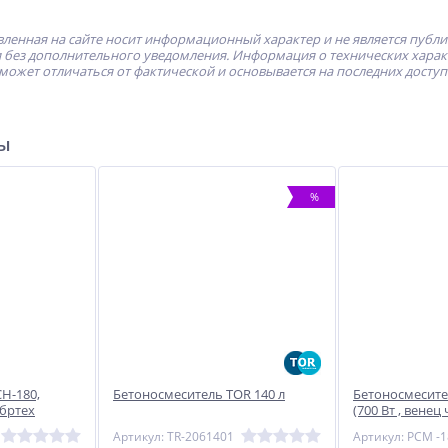
ленная на сайте носит информационный характер и не является публ
без дополнительного уведомления. Информация о технических характе
может отличаться от фактической и основывается на последних досту
ры
%
Н-180,
Бетоносмеситель TOR 140 л
Бетоносмесите
бртех
(700 Вт , вене
готовой смеси 
Артикул: TR-2061401
Артикул: PCM -