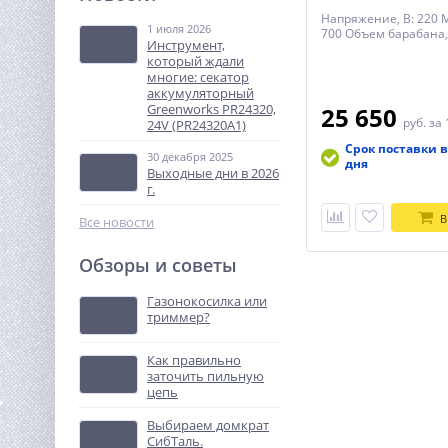
(Loncin)
Напряжение, В: 220 
1 июля 2026
700 Объем барабана, 
48 802
Инструмент,
руб.
который ждали
многие: секатор
аккумуляторный
%
Greenworks PR24320,
25 650
руб.
за 
24V (PR24320A1)
Срок поставки в
30 декабря 2025
дня
Выходные дни в 2026
г.
В
Все новости
Обзоры и советы
Штабелер самоходный 1,5
т 3,0 м TOR IWS15S-3000
Газонокосилка или
(сопровождаемый)
триммер?
297 870
руб.
Как правильно
заточить пильную
%
цепь
Выбираем домкрат
СибТаль.