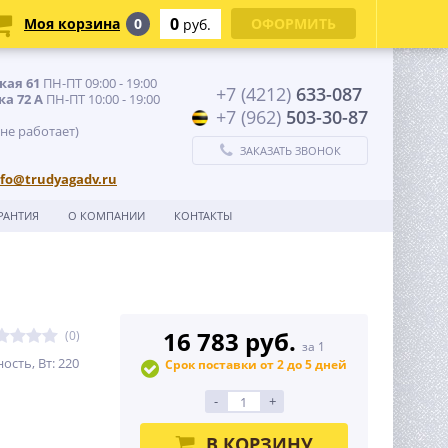
0
Моя корзина
0
ОФОРМИТЬ
руб.
кая 61
ПН-ПТ 09:00 - 19:00
+7 (4212)
633-087
ка 72 А
ПН-ПТ 10:00 - 19:00
+7 (962)
503-30-87
 не работает)
ЗАКАЗАТЬ ЗВОНОК
nfo@trudyagadv.ru
РАНТИЯ
О КОМПАНИИ
КОНТАКТЫ
16 783 руб.
(0)
за 1
сть, Вт: 220
Срок поставки от 2 до 5 дней
-
+
В КОРЗИНУ