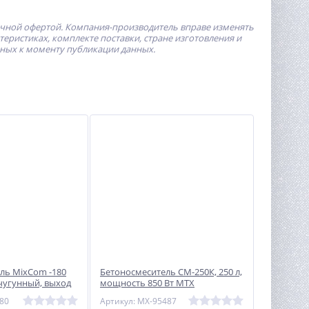
ичной офертой.
Компания-производитель
вправе изменять
ристиках, комплекте поставки, стране изготовления и
пных к моменту публикации данных.
ль MixCom -180
Бетоносмеситель СМ-250К, 250 л,
ц чугунный, выход
мощность 850 Вт МТХ
170кг)
180
Артикул: MX-95487