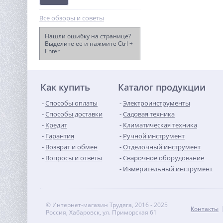
Все обзоры и советы
Нашли ошибку на странице?
Выделите её и нажмите Ctrl +
Enter
Дрель-шуруповерт
ударная акк. Greenworks
GD24DD60, 24V, б/щет,
11 990
30/60Нм,1х4Ач,ЗУ,кор
руб.
(3704107CUB)
Как купить
Каталог продукции
Способы оплаты
Электроинструменты
Способы доставки
Садовая техника
Кредит
Климатическая техника
Гарантия
Ручной инструмент
Возврат и обмен
Отделочный инструмент
Вопросы и ответы
Сварочное оборудование
Измерительный инструмент
© Интернет-магазин Трудяга, 2016 - 2025
Контакты
Россия, Хабаровск, ул. Приморская 61