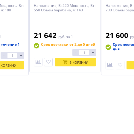
Мощность, Вт:
Напряжение, В: 220 Мощность, Вт:
Напряжение, В:
л: 180
550 Объем барабана, л: 140
700 Объем бараб
21 642
21 600
1
руб.
за 1
ру
 течение 1
Срок поставки от 2 до 5 дней
Срок поста
дня
-
+
-
+
В КОРЗИНУ
 КОРЗИНУ