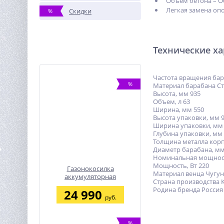
Объем бетона – Об
Легкая замена опо
Скидки
%
Технические х
Частота вращения бар
%
Материал барабана С
Высота, мм 935
Объем, л 63
Ширина, мм 550
Высота упаковки, мм 
Ширина упаковки, мм
Глубина упаковки, мм
Толщина металла корпу
Диаметр барабана, мм
Номинальная мощность
Мощность, Вт 220
Газонокосилка
Материал венца Чугун
аккумуляторная
Страна производства 
Greenworks G40LM35K2,
Родина бренда Россия
24 990
40V, 35 см, c 1хАКБ 2 А.ч и
руб.
ЗУ
%