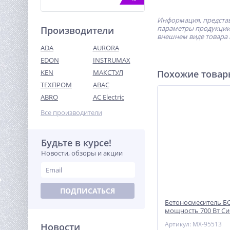
Информация, представ
параметры продукции 
Производители
внешнем виде товара 
ADA
AURORA
EDON
INSTRUMAX
KEN
МАКСТУЛ
Похожие това
ТЕХПРОМ
ABAC
Быстрое зарядное
устройство для 2-х
ABRO
AC Electric
аккумуляторов Greenworks
5 990
G40UC8,40V (2938807)
Все производители
руб.
Будьте в курсе!
%
Новости, обзоры и акции
ПОДПИСАТЬСЯ
Бетоносмеситель БС
мощность 700 Вт Си
Артикул: MX-95513
Новости
Виброплита TOR C-90L(R)