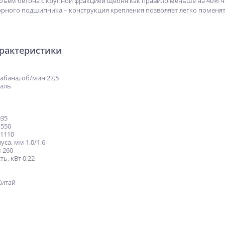
ъем бетона с крупной фракцией щебня как правило меньше на 40% чем
рного подшипника – конструкция крепления позволяет легко помен
арактеристики
абана, об/мин 27,5
таль
935
 550
 1110
са, мм 1.0/1.6
 260
, кВт 0,22
Китай