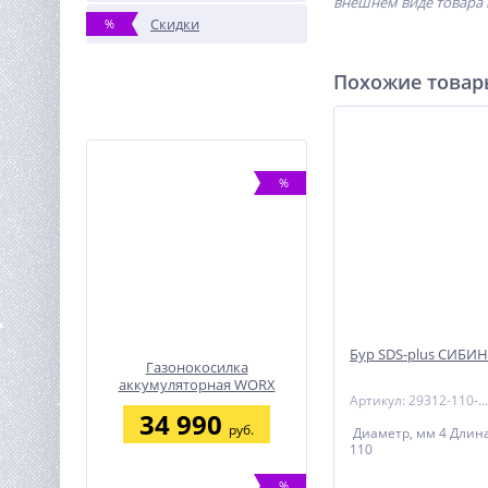
внешнем виде товара 
Скидки
%
Похожие това
%
Бур SDS-plus СИБИН
Газонокосилка
аккумуляторная WORX
Артикул: 29312-110-04_z01
WG743E, 40В, 40 см, 2*4,0
34 990
Ач, двойное ЗУ 2x2A
руб.
Диаметр, мм 4 Длин
110
%