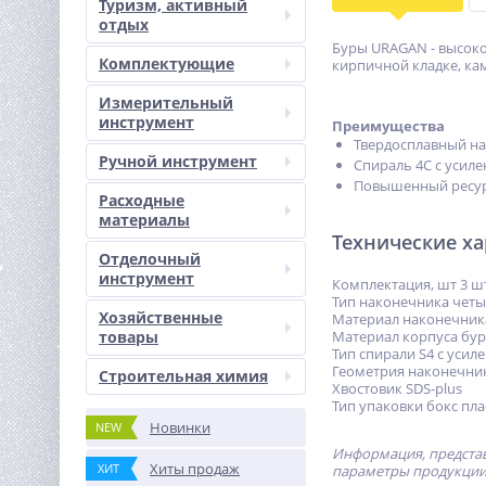
Туризм, активный
отдых
Буры URAGAN - высоко
Комплектующие
кирпичной кладке, кам
Измерительный
инструмент
Преимущества
Твердосплавный на
Ручной инструмент
Спираль 4С с усил
Повышенный ресу
Расходные
материалы
Технические х
Отделочный
инструмент
Комплектация, шт 3 шт.
Тип наконечника чет
Хозяйственные
Материал наконечник
товары
Материал корпуса бур
Тип спирали S4 с уси
Геометрия наконечни
Строительная химия
Хвостовик SDS-plus
Тип упаковки бокс пл
Новинки
NEW
Информация, представ
Хиты продаж
ХИТ
параметры продукции 