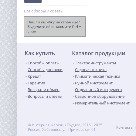
Все обзоры и советы
Нашли ошибку на странице?
Выделите её и нажмите Ctrl +
Enter
Электрогенератор
бензиновый DY6.5A Huter
43 910
руб.
Как купить
Каталог продукции
Способы оплаты
Электроинструменты
Способы доставки
Садовая техника
Кредит
Климатическая техника
Гарантия
Ручной инструмент
Возврат и обмен
Отделочный инструмент
Вопросы и ответы
Сварочное оборудование
Измерительный инструмент
© Интернет-магазин Трудяга, 2016 - 2025
Контакты
Россия, Хабаровск, ул. Приморская 61