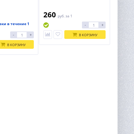
SDS-Plus
260
1
руб.
за 1
вки в течение 1
-
+
-
+
В КОРЗИНУ
В КОРЗИНУ