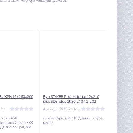
пных к моменту публикации данных.
 ВИХРЬ 12x260x200
Бур STAYER Professional 12x210
мм, SDS-plus 2930-210-12_z02
7/11
Артикул: 2930-210-12_z02
Сталь 45Х
Длина бура, мм 210 Диаметр бура,
нечника Сплав ВК8
мм 12
 Длина общая, мм
чей части, мм 200