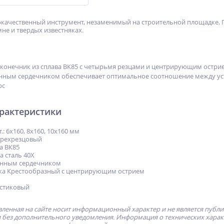
качественный инструмент, незаменимый на строительной площадке. П
не и твердых известняках.
конечник из сплава ВК85 с четырьмя резцами и центрирующим острие
енным сердечником обеспечивает оптимальное соотношение между ус
рс
арактеристики
: 6х160, 8х160, 10х160 мм
ырехрезцовый
а ВК85
а сталь 40Х
ленным сердечником
ка Крестообразный с центрирующим острием
астиковый
ленная на сайте носит информационный характер и не является публ
без дополнительного уведомления. Информация о технических характе