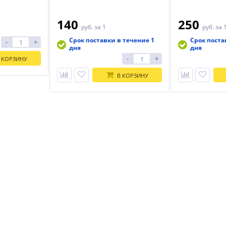
Тип хвостовика SDS-Plus
Тип хвостовика 
140
250
руб.
за 1
руб.
за 
Срок поставки в течение 1
Срок поста
-
+
дня
дня
-
+
 КОРЗИНУ
В КОРЗИНУ