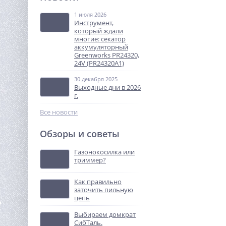
ВИХРЬ ЦН-32-6 ПРОФ
1 июля 2026
2 990
Инструмент,
руб.
который ждали
многие: секатор
аккумуляторный
%
Greenworks PR24320,
24V (PR24320A1)
30 декабря 2025
Выходные дни в 2026
г.
Все новости
Обзоры и советы
Пила сабельная акк.
Greenworks GPT-BLRS-1,
Газонокосилка или
24V, б/щет, 0-3000/мин, рез
триммер?
9 990
115 мм дер.,1х2Ач,ЗУ
руб.
Как правильно
заточить пильную
%
цепь
Выбираем домкрат
СибТаль.