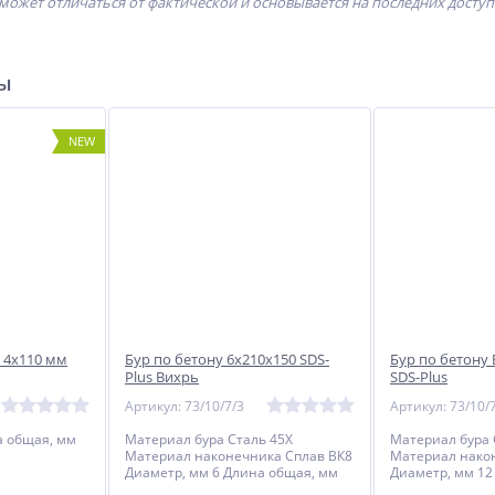
может отличаться от фактической и основывается на последних досту
ры
NEW
 4х110 мм
Бур по бетону 6x210x150 SDS-
Бур по бетону
Plus Вихрь
SDS-Plus
Артикул: 73/10/7/3
Артикул: 73/10/
а общая, мм
Материал бура Сталь 45Х
Материал бура 
Материал наконечника Сплав ВК8
Материал нако
Диаметр, мм 6 Длина общая, мм
Диаметр, мм 12
210 Длина рабочей части, мм 150
260 Длина рабо