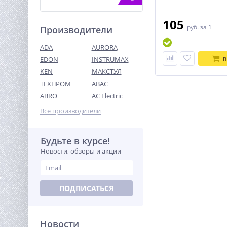
105
руб.
за 1
Производители
ADA
AURORA
EDON
INSTRUMAX
В
KEN
МАКСТУЛ
ТЕХПРОМ
ABAC
Высоторез/Сучкорез
электрический Greenworks
ABRO
AC Electric
GPS7220, 720 Вт, 20 см
8 490
(20147)
Все производители
руб.
Будьте в курсе!
%
Новости, обзоры и акции
ПОДПИСАТЬСЯ
Новости
Циркуляционный насос