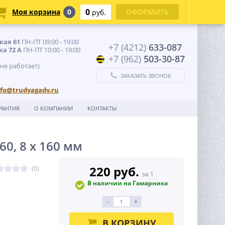
0
Моя корзина
0
ОФОРМИТЬ
руб.
кая 61
ПН-ПТ 09:00 - 19:00
+7 (4212)
633-087
ка 72 А
ПН-ПТ 10:00 - 19:00
+7 (962)
503-30-87
 не работает)
ЗАКАЗАТЬ ЗВОНОК
nfo@trudyagadv.ru
РАНТИЯ
О КОМПАНИИ
КОНТАКТЫ
60, 8 х 160 мм
220 руб.
(0)
за 1
В наличии на Гамарника
-
+
В КОРЗИНУ