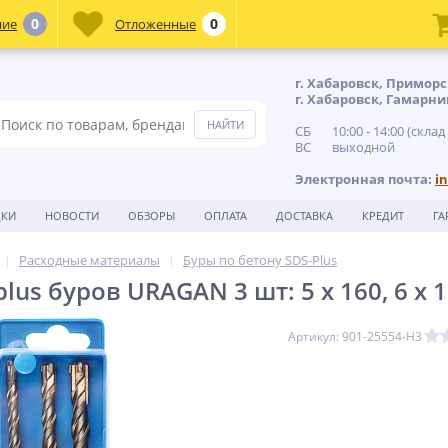
0
0
ние
Отложенные
г. Хабаровск, Приморс
г. Хабаровск, Гамарни
СБ 10:00 - 14:00 (склад
ВС выходной
Электронная почта:
i
ДКИ
НОВОСТИ
ОБЗОРЫ
ОПЛАТА
ДОСТАВКА
КРЕДИТ
ГА
Расходные материалы
Буры по бетону SDS-Plus
lus буров URAGAN 3 шт: 5 х 160, 6 х 1
Артикул: 901-25554-H3