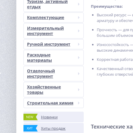
Туризм, активный
Преимущества:
отдых
Высокий ресурс — 
Комплектующие
арматуру и обеспе
Измерительный
Прочность — для п
инструмент
большим объемом р
Ручной инструмент
Износостойкость —
высокие динамичес
Расходные
Корректная работа
материалы
Качественный отво
Отделочный
глубоких отверстий
инструмент
Хозяйственные
товары
Строительная химия
Новинки
NEW
Технические х
Хиты продаж
ХИТ