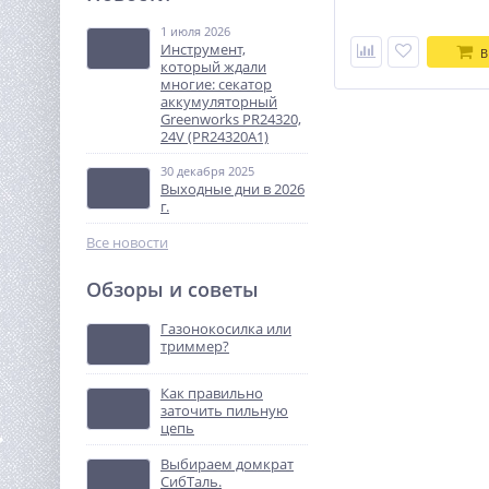
КМП-24/230АМ
1 июля 2026
10 660
Инструмент,
В
руб.
который ждали
многие: секатор
аккумуляторный
%
Greenworks PR24320,
24V (PR24320A1)
30 декабря 2025
Выходные дни в 2026
г.
Все новости
Обзоры и советы
Пила аккумуляторная
WORX WG324E , 20В, 2 Ач
Газонокосилка или
x1, ЗУ 2А
триммер?
10 990
руб.
Как правильно
заточить пильную
%
цепь
Выбираем домкрат
СибТаль.