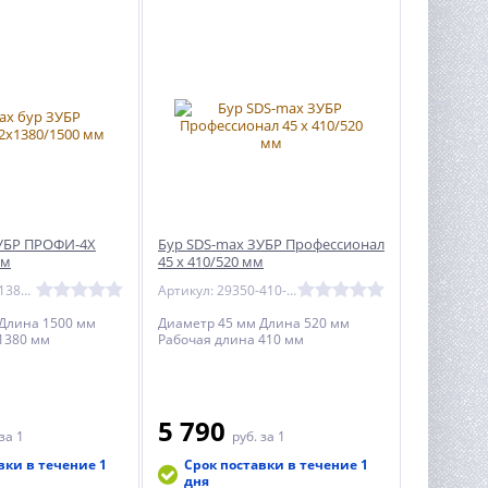
ЗУБР ПРОФИ-4Х
Бур SDS-max ЗУБР Профессионал
мм
45 x 410/520 мм
Артикул: 29350-1380-22
Артикул: 29350-410-45_z02
Длина 1500 мм
Диаметр 45 мм Длина 520 мм
1380 мм
Рабочая длина 410 мм
5 790
за 1
руб.
за 1
вки в течение 1
Срок поставки в течение 1
дня