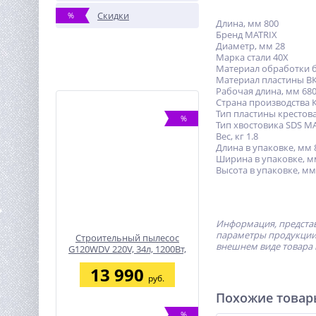
Скидки
%
Длина, мм 800
Бренд MATRIX
Диаметр, мм 28
Марка стали 40Х
Материал обработки 
Материал пластины В
Рабочая длина, мм 68
Страна производства 
Тип пластины крестов
%
Тип хвостовика SDS M
Вес, кг 1.8
Длина в упаковке, мм 
Ширина в упаковке, м
Высота в упаковке, мм
Информация, представ
параметры продукции 
Строительный пылесос
внешнем виде товара 
G120WDV 220V, 34л, 1200Вт,
сух/влаж уборка, 225 мбар,
13 990
180 м3/час
руб.
Похожие това
%