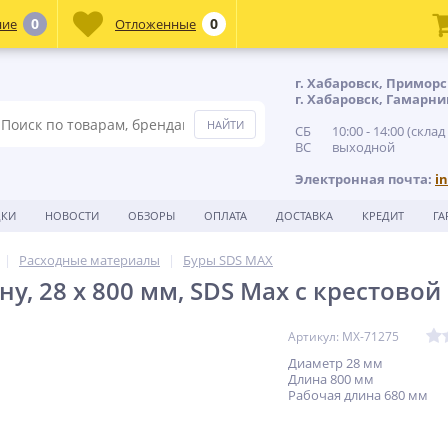
0
0
ние
Отложенные
г. Хабаровск, Приморс
г. Хабаровск, Гамарни
СБ 10:00 - 14:00 (склад
ВС выходной
Электронная почта:
i
ДКИ
НОВОСТИ
ОБЗОРЫ
ОПЛАТА
ДОСТАВКА
КРЕДИТ
ГА
Расходные материалы
Буры SDS MAX
ну, 28 х 800 мм, SDS Max c крестовой
Артикул: MX-71275
Диаметр 28 мм
Длина 800 мм
Рабочая длина 680 мм