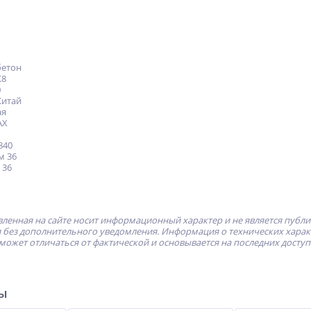
бетон
К8
0
Китай
ая
AX
840
м 36
 36
ленная на сайте носит информационный характер и не является публ
без дополнительного уведомления. Информация о технических характе
может отличаться от фактической и основывается на последних досту
ры