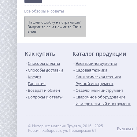
Все обзоры и советы
Нашли ошибку на странице?
Выделите её и нажмите Ctrl +
Enter
Болгарка (УШМ)
Hanskonner HAG13125TE
7 540
руб.
Как купить
Каталог продукции
Способы оплаты
Электроинструменты
Способы доставки
Садовая техника
Кредит
Климатическая техника
Гарантия
Ручной инструмент
Возврат и обмен
Отделочный инструмент
Вопросы и ответы
Сварочное оборудование
Измерительный инструмент
© Интернет-магазин Трудяга, 2016 - 2025
Контакты
Россия, Хабаровск, ул. Приморская 61