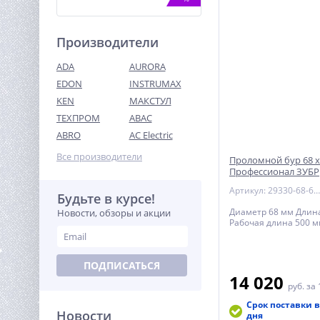
Производители
ADA
AURORA
EDON
INSTRUMAX
KEN
МАКСТУЛ
ТЕХПРОМ
ABAC
Виброплита реверсивная
TOR TK-110 Loncin
ABRO
AC Electric
131 500
Все производители
Проломной бур 68 х
руб.
Профессионал ЗУБР
Артикул: 29330-68-600
Будьте в курсе!
%
Диаметр 68 мм Длин
Новости, обзоры и акции
Рабочая длина 500 
ПОДПИСАТЬСЯ
14 020
руб.
за 
Срок поставки в
Новости
дня
Компрессор ВИХРЬ