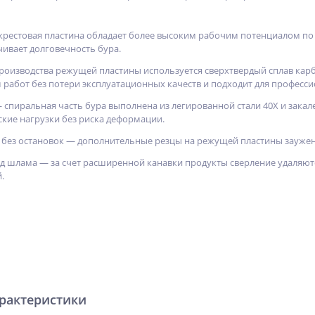
крестовая пластина обладает более высоким рабочим потенциалом по 
чивает долговечность бура.
роизводства режущей пластины используется сверхтвердый сплав карби
абот без потери эксплуатационных качеств и подходит для професс
 спиральная часть бура выполнена из легированной стали 40Х и зака
кие нагрузки без риска деформации.
 без остановок — дополнительные резцы на режущей пластины заужен
д шлама — за счет расширенной канавки продукты сверление удаляют
.
арактеристики