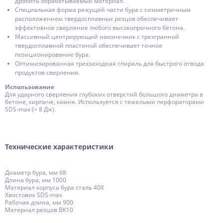
дробить обрабатываемый материал.
Специальная форма режущей части бура с симметричным
расположением твердосплавных резцов обеспечивает
эффективное сверление любого высокопрочного бетона.
Массивный центрирующий наконечник с трехгранной
твердосплавной пластиной обеспечивает точное
позиционирование бура.
Оптимизированная трехзаходная спираль для быстрого отвода
продуктов сверления.
Использование
Для ударного сверления глубоких отверстий большого диаметра в
бетоне, кирпиче, камне. Используется с тяжелыми перфораторами
SDS-max (> 8 Дж).
Технические характеристики
Диаметр бура, мм 68
Длина бура, мм 1000
Материал корпуса бура сталь 40Х
Хвостовик SDS-max
Рабочая длина, мм 900
Материал резцов ВК10