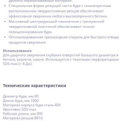
дробить обрабатываемый материал.
Специальная форма режущей части бура с симметричным
расположением твердосплавных резцов обеспечивает
эффективное сверление любого высокопрочного бетона.
Массивный центрирующий наконечник с трехгранной
твердосплавной пластиной обеспечивает точное
позиционирование бура.
Оптимизированная трехзаходная спираль для быстрого отвода
продуктов сверления.
Использование
Для ударного сверления глубоких отверстий большого диаметра в
бетоне, кирпиче, камне. Используется с тяжелыми перфораторами
SDS-max (> 8 Дж).
Технические характеристики
Диаметр бура, мм 80
Длина бура, мм 1000
Материал корпуса бура сталь 40Х
Хвостовик SDS-max
Рабочая длина, мм 900
Материал резцов ВК10