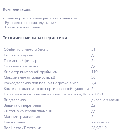
Комплектация:
- Транспортировочная рукоять с крепежом
- Руководство по эксплуатации
- Гарантийный талон
Технические характеристики
Объём топливного бака, л
51
Система поджига
Да
Топливный фильтр
Да
Сливная горловина
Да
Диаметр выхлопной трубы, мм
110
Максимальная мощность, кВт
36
Расход топлива при полной нагрузке л/час
2,4
Комплект колес и транспортировочной рукоятки
Да
Напряжение сети питания и частотока тока, В/Гц
230/50
Вид топлива
дизель/керосин
Защита от перегрева
Да
Система контроля пламени
Да
Манометр давления
Да
Тип нагрева
непрямой
Вес Нетто / Брутто, кг
28,9/31,9