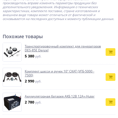
производитель
вправе изменять параметры продукции без
дополнительного уведомления. Информация о технических
характеристиках, комплекте поставки, стране изготовления и
внешнем виде товара может отличаться от фактической и
основывается на последних доступных к моменту публикации данных.
Похожие товары
Транспортировочный комплект для генераторов
DES-85E Denzel
5 380
руб.
Комплект шасси и ручек 10" СКАТ (УГБ-5000 -
7500)
2 990
руб.
Аккумуляторная батарея АКБ 12В 12Ач Huter
2 780
руб.