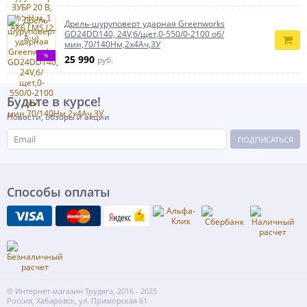
Дрель-шуруповерт ударная Greenworks
GD24DD140, 24V,б/щет,0-550/0-2100 об/
мин,70/140Нм,2x4Ач,ЗУ
%
25 990
руб.
Будьте в курсе!
Новости, обзоры и акции
ПОДПИСАТЬСЯ
Способы оплаты
© Интернет-магазин Трудяга, 2016 - 2025
Россия, Хабаровск, ул. Приморская 61