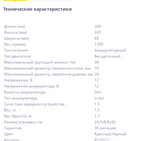
Технические характеристики
Длина (мм)
300
Высота (мм)
245
Ширина (мм)
88
Вес (грамм)
1700
Тип питания
Аккумуляторный
Тип двигателя
Бесщеточный
Максимальный крутящий момент, Нм
38
Максимальный диаметр сверления стали, мм
10
Максимальный диаметр сверления дерева, мм
20
Напряжение, В
12
Напряжение аккумулятора, В
12
Емкость аккумулятора
2Ач
Тип аккумулятора
Li-lon
Сила тока зарядного устройства
1.5
Вес, кг
1.5
Вес (брутто), кг
1.7
Размер упаковки, см
24,5х8,8х30
Гарантия
36 месяцев
Цвет
Красный;Черный
Артикул
KU202.1