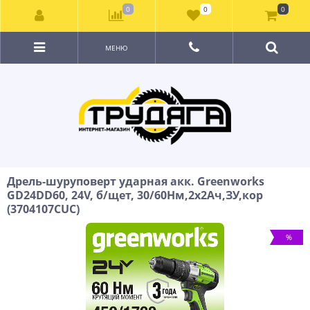
0
0
0
МЕНЮ
Дрель-шуруповерт ударная акк. Greenworks
GD24DD60, 24V, б/щет, 30/60Нм,2х2Ач,ЗУ,кор
(3704107CUC)
%