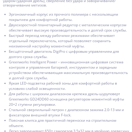
ударом (ударная дрель), сверление без удара и заворачивание/
отворачивание метизов.
Эргономичный корпус из прочного полимера с нескользящим
покрытием для комфортной работы.
Двухскоростной планетарный редуктор с металлическим корпусом
обеспечивает высокую производительность и долгий срок службы.
Быстрый переход между рабочими режимами обеспечивает
отдельный переключатель, который позволяет сохранить
неизменной настройку моментной муфты.
Бесщёточный двигатель DigiPro с цифровым управлением для
долгого срока службы.
Greenworks Intelligent Power – инновационная цифровая система
контроля и управления батареей, инструментом и зарядным
устройством обеспечивающая максимальную производительность
и долгий срок службы.
Яркая LED-подсветка рабочей зоны для комфортной работы в
условиях слабой освещенности.
Для работы с широким диапазоном крепежа дрель-шуруповерт
Greenworks GD24DD60 оснащена регулятором моментной муфты
20+2 ступени регулировки.
Стальной сверлильный патрон с диапазоном зажима 2.0-13 мм и
фиксатором внешней втулки F-lock.
Поясная клипса для практичной переноски на строительном
объекте.
Легко заворачивает 650+ саморезов 3,5х32 мм в хвойную древесину