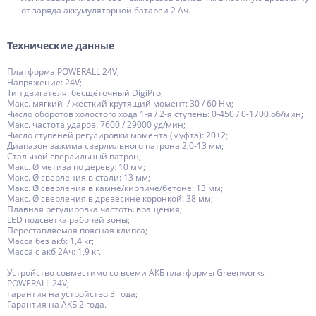
от заряда аккумуляторной батареи 2 Ач.
Технические данные
Платформа POWERALL 24V;
Напряжение: 24V;
Тип двигателя: бесщёточный DigiPro;
Макс. мягкий / жесткий крутящий момент: 30 / 60 Нм;
Число оборотов холостого хода 1-я / 2-я ступень: 0-450 / 0-1700 об/мин;
Макс. частота ударов: 7600 / 29000 уд/мин;
Число ступеней регулировки момента (муфта): 20+2;
Диапазон зажима сверлильного патрона 2,0-13 мм;
Стальной сверлильный патрон;
Макс. Ø метиза по дереву: 10 мм;
Макс. Ø сверления в стали: 13 мм;
Макс. Ø сверления в камне/кирпиче/бетоне: 13 мм;
Макс. Ø сверления в древесине коронкой: 38 мм;
Плавная регулировка частоты вращения;
LED подсветка рабочей зоны;
Переставляемая поясная клипса;
Масса без акб: 1,4 кг;
Масса с акб 2Ач: 1,9 кг.
Устройство совместимо со всеми АКБ платформы Greenworks
POWERALL 24V;
Гарантия на устройство 3 года;
Гарантия на АКБ 2 года.