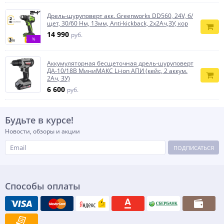
Дрель-шуруповерт акк. Greenworks DD560, 24V, б/
щет, 30/60 Нм, 13мм, Anti-kickback, 2х2Ач,ЗУ, кор
14 990
руб.
%
Аккумуляторная бесщеточная дрель-шуруповерт
ДА-10/18В МиниМАКС Li-ion АПИ (кейс, 2 аккум.
2Ач, ЗУ)
6 600
руб.
Будьте в курсе!
Новости, обзоры и акции
ПОДПИСАТЬСЯ
Способы оплаты