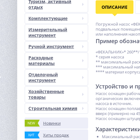
Туризм, активный
отдых
ОПИСАНИЕ
Комплектующие
Погружной насос «ФЕК
подвальных помещений
Измерительный
или наполнения накоп
инструмент
Пример обозна
Ручной инструмент
«ФЕКАЛЬНИК»* 260**/
* серия насоса
Расходные
** максимальный расх
материалы
*** максимальный на
**** материал корпус
Отделочный
инструмент
Устройство и 
Хозяйственные
Насос оснащен рабочи
товары
органических включен
насоса в источник.
Строительная химия
Насос оснащен попла
вверх (примерно на 45
Насос оснащен штуцер
Новинки
NEW
Характеристик
Хиты продаж
ХИТ
Максимальный расх