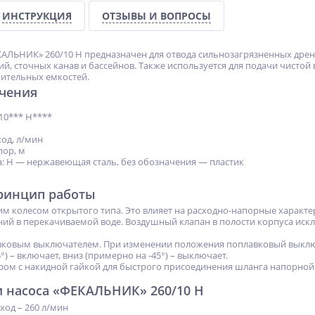
ИНСТРУКЦИЯ
ОТЗЫВЫ И ВОПРОСЫ
АЛЬНИК» 260/10 Н предназначен для отвода сильнозагрязненных дрен
, сточных канав и бассейнов. Также используется для подачи чистой 
ительных емкостей.
чения
10*** Н****
од, л/мин
пор, м
а: Н — нержавеющая сталь, без обозначения — пластик
принцип работы
м колесом открытого типа. Это влияет на расходно-напорные характ
ий в перекачиваемой воде. Воздушный клапан в полости корпуса ис
вковым выключателем. При изменении положения поплавковый выключ
°) – включает, вниз (примерно на -45°) – выключает.
ом с накидной гайкой для быстрого присоединения шланга напорной 
и насоса «ФЕКАЛЬНИК» 260/10 Н
од – 260 л/мин