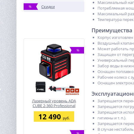
Максимальный нап
Скидки
%
Потребляемая мощн
Максимальный раз
Температура перек
Преимущества 
Корпус изготовлен
Воздушный клапан 
Может работать при
%
Защищен от перегр
Универсальный пер
Забор воды в нижне
Оснащен поплавков
Рабочее колесо с 
Оснащен электрока
Эксплуатацион
Лазерный уровень ADA
Запрещается перен
CUBE 2-360 Professional
Запрещается погруж
Edition
Запрещается испол
12 490
гигиены и т. п.).
руб.
Запрещается перек
В случае нестабил
%