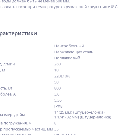
 воды должен быть не менее 500 мм.
ьзовать насос при температуре окружающей среды ниже 0°С.
арактеристики
Центробежный
Нержавеющая сталь
Поплавковый
, л/мин
260
, м
10
220±10%
50
ть, Вт
800
более, А
3,6
5,36
IPX8
1" (25 мм) (штуцер-елочка)
размер, дюйм
1 1/4" (32 мм) (штуцер-елочка)
а погружения, м
8
р пропускаемых частиц, мм
35