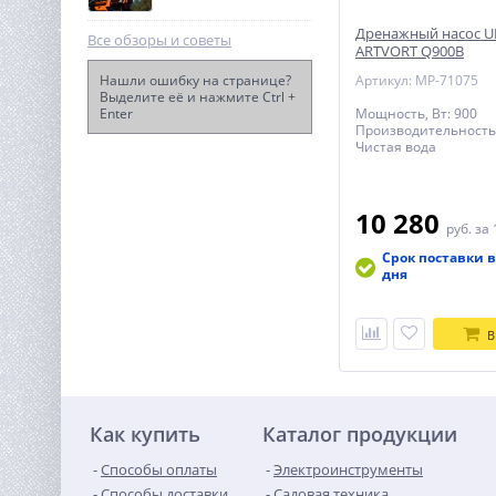
Дренажный насос 
Все обзоры и советы
ARTVORT Q900B
Нашли ошибку на странице?
Артикул: MP-71075
Выделите её и нажмите Ctrl +
Enter
Мощность, Вт: 900
Дрель-шуруповерт
Производительность,
ударная аккумуляторная
Чистая вода
WORX WX354.9, 20В, 60Нм,
12 990
бесщеточная, без АКБ и ЗУ
руб.
10 280
руб.
за 
Срок поставки в
дня
В
Как купить
Каталог продукции
Способы оплаты
Электроинструменты
Способы доставки
Садовая техника