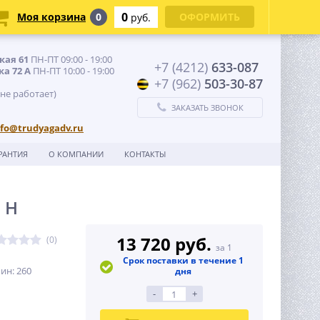
0
Моя корзина
0
ОФОРМИТЬ
руб.
кая 61
ПН-ПТ 09:00 - 19:00
+7 (4212)
633-087
ка 72 А
ПН-ПТ 10:00 - 19:00
+7 (962)
503-30-87
 не работает)
ЗАКАЗАТЬ ЗВОНОК
nfo@trudyagadv.ru
РАНТИЯ
О КОМПАНИИ
КОНТАКТЫ
 Н
13 720 руб.
(0)
за 1
Срок поставки в течение 1
ин: 260
дня
-
+