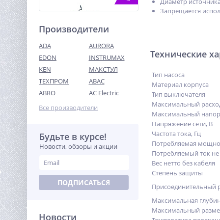
Диаметр источника
Запрещается испол
Производители
ADA
AURORA
Технические х
EDON
INSTRUMAX
KEN
МАКСТУЛ
Тип насоса
ТЕХПРОМ
ABAC
Швонарезчик TOR CC-450
Материал корпуса
(Honda)
ABRO
AC Electric
Тип выключателя
127 705
Максимальный расход
Все производители
руб.
Максимальный напор
Напряжение сети, В
Частота тока, Гц
Будьте в курсе!
%
Потребляемая мощнос
Новости, обзоры и акции
Потребляемый ток не 
Вес нетто без кабеля
Степень защиты
ПОДПИСАТЬСЯ
Присоединительный 
Максимальная глубин
Максимальный разме
Новости
Бензопила HUTER BS-52M