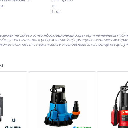
иваемой воды, °С
От +1 до +35
 м
10
1 год
ленная на сайте носит информационный характер и не является публ
без дополнительного уведомления. Информация о технических характе
может отличаться от фактической и основывается на последних досту
ры