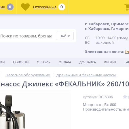
0
0
ние
Отложенные
г. Хабаровск, Приморс
г. Хабаровск, Гамарни
СБ 10:00 - 14:00 (склад
ВС выходной
Электронная почта:
i
ДКИ
НОВОСТИ
ОБЗОРЫ
ОПЛАТА
ДОСТАВКА
КРЕДИТ
ГА
Насосное оборудование
Дренажные и фекальные насосы
насос Джилекс «ФЕКАЛЬНИК» 260/10
Артикул: DG-5306
Мощность, Вт: 800
Производительность, л/м