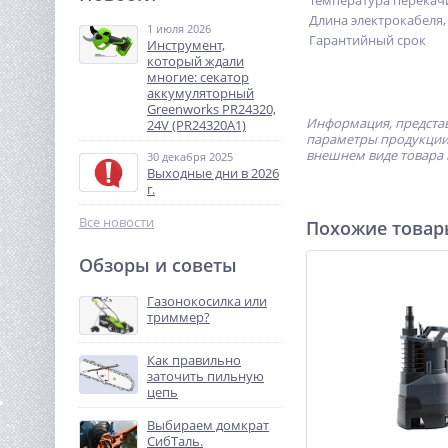
Температура перекач
Длина электрокабеля,
1 июля 2026
Гарантийный срок
8 500
Инструмент,
руб.
который ждали
многие: секатор
аккумуляторный
%
Greenworks PR24320,
Информация, представ
24V (PR24320A1)
параметры продукции 
внешнем виде товара 
30 декабря 2025
Выходные дни в 2026
г.
Все новости
Похожие това
Обзоры и советы
Дисковая пила акк.
Greenworks GD24CS, 24V,б/
Газонокосилка или
щет,185х20мм, 4500 об/
триммер?
15 990
мин, рез 63мм,1х4Ач,ЗУ
руб.
Как правильно
заточить пильную
%
цепь
Выбираем домкрат
СибТаль.