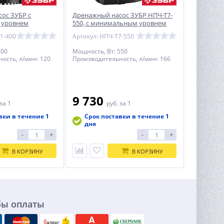
ос ЗУБР с
Дренажный насос ЗУБР НПЧ-Т7-
 уровнем
550, с минимальным уровнем
откачки до 1мм, АкваСенсор, 550
1-400
Артикул: НПЧ-Т7-550
Вт
400
Мощность, Вт: 550
ость, л/мин: 120
Производительность, л/мин: 166
9 730
за 1
руб.
за 1
вки в течение 1
Срок поставки в течение 1
дня
-
+
-
+
В КОРЗИНУ
В КОРЗИНУ
бы оплаты