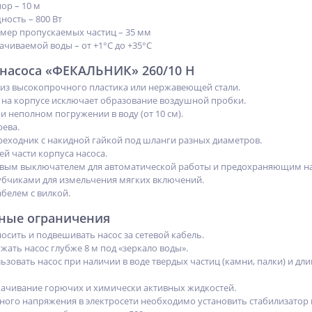
ор – 10 м
ость – 800 Вт
мер пропускаемых частиц – 35 мм
ачиваемой воды – от +1°С до +35°С
насоса «ФЕКАЛЬНИК» 260/10 Н
 из высокопрочного пластика или нержавеющей стали.
на корпусе исключает образование воздушной пробки.
 неполном погружении в воду (от 10 см).
ева.
еходник с накидной гайкой под шланги разных диаметров.
й части корпуса насоса.
ым выключателем для автоматической работы и предохраняющим насос
зубчиками для измельчения мягких включений.
белем с вилкой.
ные ограничения
осить и подвешивать насос за сетевой кабель.
ать насос глубже 8 м под «зеркало воды».
ьзовать насос при наличии в воде твердых частиц (камни, палки) и д
ачивание горючих и химически активных жидкостей.
ьного напряжения в электросети необходимо установить стабилизатор