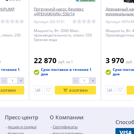
UNIPUMP
Погружной насос Джилекс
Дренажный нас
«ДРЕНАЖНИК» 550/14
минимальным
откачки, 400 Вт
Артикул: DG-5151
Артикул: НПЧ-М
Мощность, Вт: 2000 Макс.
Мощность, Вт: 
 л/мин: 250
производительность, л/мин: 550
Производительн
Грязная вода
22 870
3 970
1
руб.
за 1
руб.
 течение 1
Срок поставки в течение 1
Срок поста
дня
дня
-
+
-
+
 КОРЗИНУ
В КОРЗИНУ
Пресс-центр
О Компании
Спосо
Акции и скидки
Сертификаты
Новости
Наши партнеры