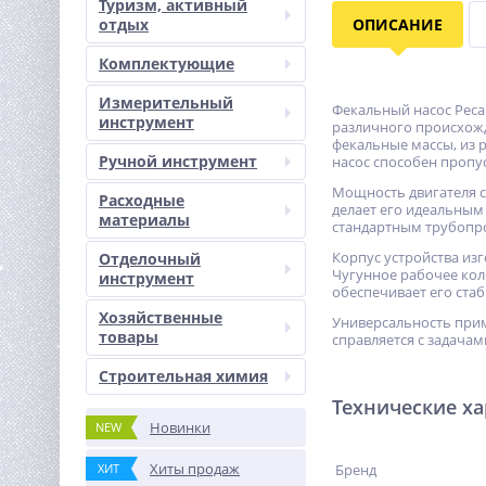
Туризм, активный
отдых
ОПИСАНИЕ
Комплектующие
Измерительный
Фекальный насос Реса
инструмент
различного происхожд
фекальные массы, из 
Ручной инструмент
насос способен пропу
Мощность двигателя со
Расходные
делает его идеальным
материалы
стандартным трубопр
Корпус устройства из
Отделочный
Чугунное рабочее кол
инструмент
обеспечивает его ста
Хозяйственные
Универсальность прим
товары
справляется с задача
Строительная химия
Технические х
Новинки
NEW
Хиты продаж
ХИТ
Бренд