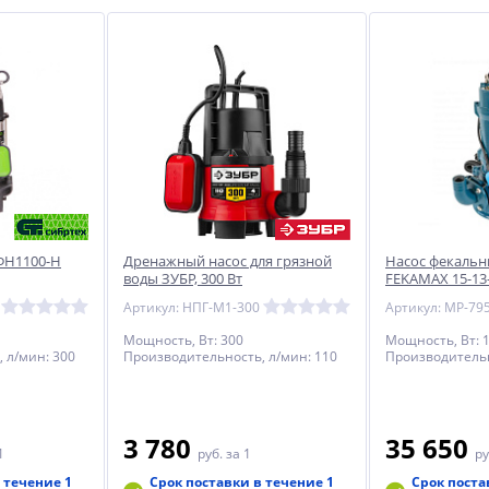
ФН1100-Н
Дренажный насос для грязной
Насос фекаль
воды ЗУБР, 300 Вт
FEKAMAX 15-13-
Артикул: НПГ-М1-300
Артикул: MP-79
Мощность, Вт: 300
Мощность, Вт: 
 л/мин: 300
Производительность, л/мин: 110
Производительн
3 780
35 650
1
руб.
за 1
ру
 течение 1
Срок поставки в течение 1
Срок поста