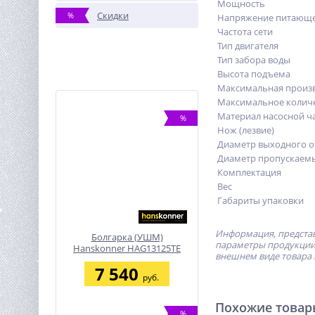
Мощность
Скидки
%
Напряжение питающе
Частота сети
Тип двигателя
Тип забора воды
Высота подъема
Максимальная произв
Максимальное количе
Материал насосной ч
%
Нож (лезвие)
Диаметр выходного о
Диаметр пропускаемы
Комплектация
Вес
Габариты упаковки
Информация, представ
Болгарка (УШМ)
параметры продукции 
Hanskonner HAG13125TE
внешнем виде товара 
7 540
руб.
Похожие това
%