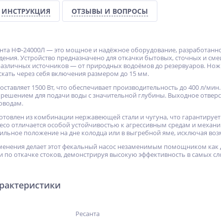
ИНСТРУКЦИЯ
ОТЗЫВЫ И ВОПРОСЫ
нта НФ-24000Л — это мощное и надёжное оборудование, разработанн
ения. Устройство предназначено для откачки бытовых, сточных и см
различных источников — от природных водоёмов до резервуаров. Нож
скать через себя включения размером до 15 мм.
ставляет 1500 Вт, что обеспечивает производительность до 400 л/мин.
 решением для подачи воды с значительной глубины. Выходное отверс
оводам.
готовлен из комбинации нержавеющей стали и чугуна, что гарантирует
есо отличается особой устойчивостью к агрессивным средам и механи
бильное положение на дне колодца или в выгребной яме, исключая во
енения делает этот фекальный насос незаменимым помощником как дл
ми по откачке стоков, демонстрируя высокую эффективность в самых с
арактеристики
Ресанта