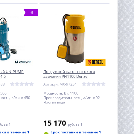
%
ный UNIPUMP
Погружной насос высокого
1,5
давления PH1100 Denzel
588
Артикул: MX-97234
1500
Мощность, Вт: 1100
ость, л/мин: 450
Производительность, л/мин: 92
Чистая вода
15 170
б.
за 1
руб.
за 1
вки в течение 1
Срок поставки в течение 1