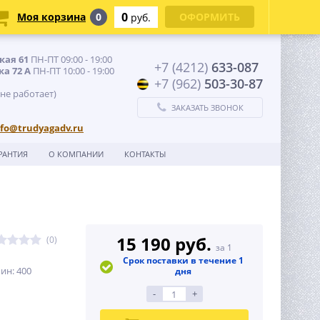
0
Моя корзина
0
ОФОРМИТЬ
руб.
кая 61
ПН-ПТ 09:00 - 19:00
+7 (4212)
633-087
ка 72 А
ПН-ПТ 10:00 - 19:00
+7 (962)
503-30-87
 не работает)
ЗАКАЗАТЬ ЗВОНОК
nfo@trudyagadv.ru
РАНТИЯ
О КОМПАНИИ
КОНТАКТЫ
15 190 руб.
(0)
за 1
Срок поставки в течение 1
ин: 400
дня
-
+