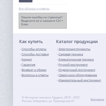
Все обзоры и советы
Нашли ошибку на странице?
Выделите её и нажмите Ctrl +
Enter
Дрель-шуруповерт акк.
Greenworks GD24DD90, 24V,
б/щет,
21 490
45/90Нм,2x4Ач,ЗУ,кор
руб.
(3707507CUD)
Как купить
Каталог продукции
Способы оплаты
Электроинструменты
Способы доставки
Садовая техника
Кредит
Климатическая техника
Гарантия
Ручной инструмент
Возврат и обмен
Отделочный инструмент
Вопросы и ответы
Сварочное оборудование
Измерительный инструмент
© Интернет-магазин Трудяга, 2016 - 2025
Контакты
Россия, Хабаровск, ул. Приморская 61