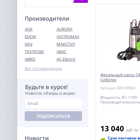
Производители
ADA
AURORA
EDON
INSTRUMAX
KEN
МАКСТУЛ
ТЕХПРОМ
ABAC
Бетоносмеситель TOR 140
л
ABRO
AC Electric
21 642
Все производители
руб.
Фекальный насос С
Сибртех
Будьте в курсе!
%
Артикул: MX-99804
Новости, обзоры и акции
Мощность, Вт: 1100
Производительность,
ПОДПИСАТЬСЯ
13 040
руб.
за 
Новости
Срок поставки в
Винтоверт ударный акк.