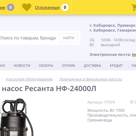
0
0
ние
Отложенные
г. Хабаровск, Приморс
г. Хабаровск, Гамарни
СБ 10:00 - 14:00 (склад
ВС выходной
Электронная почта:
i
ДКИ
НОВОСТИ
ОБЗОРЫ
ОПЛАТА
ДОСТАВКА
КРЕДИТ
ГА
Насосное оборудование
Дренажные и фекальные насосы
насос Ресанта НФ-24000Л
Артикул: 77/5/4
Мощность, Вт: 1500
Производительность, л/м
Грязная вода