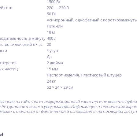
1500 Вт
й сети
220 — 230 В
50 Гц
Асинхронный, однофазный с короткозамкнут
Нижний
18 м
одительность в минуту
400 л
ство включений в час
20
асти
Чугун
Да
тверстия
2 дюйма
х частиц
15 мм
Паспорт изделия, Пластиковый штуцер
24 кг
52 × 24 × 29 см
ленная на сайте носит информационный характер и не является публ
без дополнительного уведомления. Информация о технических характе
может отличаться от фактической и основывается на последних досту
ры