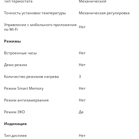
Тип термостата
Механический
Точность установки температуры
Механическая регулировка
Управление c мобильного приложения
Нет
по Wi-Fi
Режимы
Встроенные часы
Нет
Демо режим
Нет
Количество режимов нагрева
3
Режим Smart Memory
Нет
Режим антизамерзания
Нет
Режим ЭКО
Да
Индикация
Тип дисплея
Нет