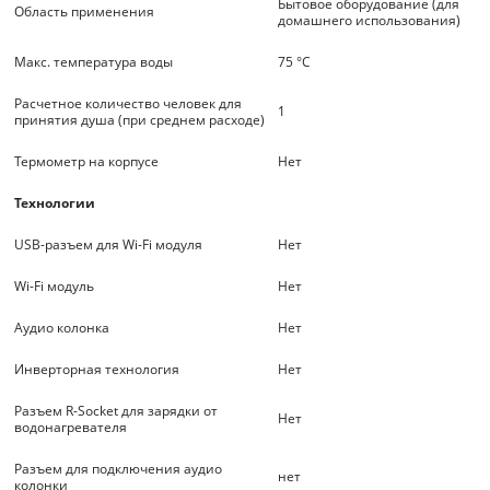
Бытовое оборудование (для
Область применения
домашнего использования)
Макс. температура воды
75 °С
Расчетное количество человек для
1
принятия душа (при среднем расходе)
Термометр на корпусе
Нет
Технологии
USB-разъем для Wi-Fi модуля
Нет
Wi-Fi модуль
Нет
Аудио колонка
Нет
Инверторная технология
Нет
Разъем R-Socket для зарядки от
Нет
водонагревателя
Разъем для подключения аудио
нет
колонки