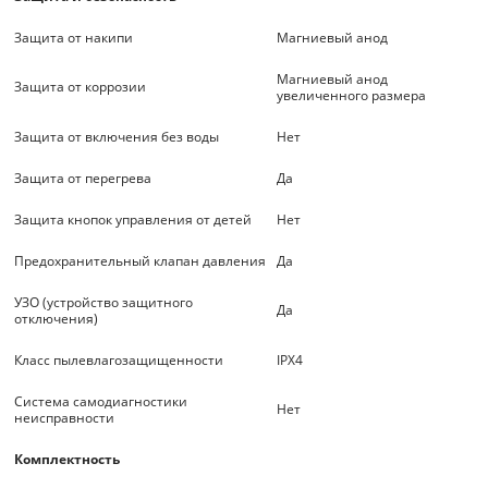
Защита от накипи
Магниевый анод
Магниевый анод
Защита от коррозии
увеличенного размера
Защита от включения без воды
Нет
Защита от перегрева
Да
Защита кнопок управления от детей
Нет
Предохранительный клапан давления
Да
УЗО (устройство защитного
Да
отключения)
Класс пылевлагозащищенности
IPX4
Система самодиагностики
Нет
неисправности
Комплектность