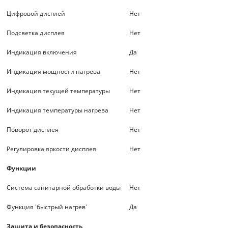
Цифровой дисплей
Нет
Подсветка дисплея
Нет
Индикация включения
Да
Индикация мощности нагрева
Нет
Индикация текущей температуры
Нет
Индикация температуры нагрева
Нет
Поворот дисплея
Нет
Регулировка яркости дисплея
Нет
Функции
Система санитарной обработки воды
Нет
Функция 'быстрый нагрев'
Да
Защита и безопасность