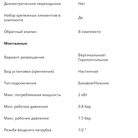
Диэлектрические переходники
Нет
Набор крепежных элементов в
Да
комплекте
Обратный клапан
В комплекте
Монтажные
Вертикальное/
Вариант размещения
Горизонтальное
Вид установки (крепления)
Настенная
Тип подключения
Боковое/Нижнее
Макс. потребляемая мощность
2 кВт
Мин. рабочее давление
0.8 бар
Макс. рабочее давление
7.5 бар
Резьба входного патрубка
1/2 "