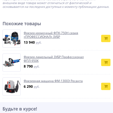
внешнем виде товара может отличаться от фактической и
основывается на последних доступных к моменту публикации данных.
Похожие товары
Фрезер кромочный ФПК-750Н серия
«ПРОФЕССИОНАЛ» ЗУБР
13 940
руб.
Фрезер ламельный ЗУБР Профессионал
ФПЛ-950К
8 790
руб.
Фрезерная машина ФМ-1300Э Ресанта
6 290
руб.
Будьте в курсе!