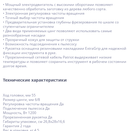
• Мощный электродвигатель с высокими оборотами позволяет
качественно обработать заготовку из дерева любого сорта.
• Электронная регулировка частоты вращения
• Точный выбор частоты вращения
• Предварительная установка глубины фрезерования по шкале со
ступенчатым ограничителем
• Два вида применяемых цанг позволяют использовать самые
разнообразные насадки
• Прозрачный кожух для защиты от стружки
• Возможность подсоединения к пылесосу
• Рукоятка оснащена резиновыми накладками ExtraGrip для надежной
фиксации инструмента в руке.
• Прорезиненный сетевой кабель Patriot выдерживает низкие
температуры и позволяет сохранить инструмент в рабочем состоянии
долгое время.
Технические характеристики
Ход головки, мм 55
Размер цанги, мм 6/8
Регулировка частоты вращения Да
Подключение пылесоса Да
Мощность, Вт 1200
Прорезиненная рукоятка Да
Габариты упаковки, cм 26,8х28х16,6
Гарантия 2 года
Вес в упаковке, кг 4.5