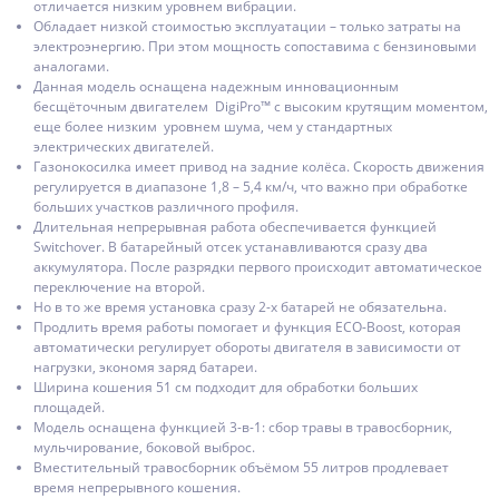
отличается низким уровнем вибрации.
Обладает низкой стоимостью эксплуатации – только затраты на
электроэнергию. При этом мощность сопоставима с бензиновыми
аналогами.
Данная модель оснащена надежным инновационным
бесщёточным двигателем DigiPro™ с высоким крутящим моментом,
еще более низким уровнем шума, чем у стандартных
электрических двигателей.
Газонокосилка имеет привод на задние колёса. Скорость движения
регулируется в диапазоне 1,8 – 5,4 км/ч, что важно при обработке
больших участков различного профиля.
Длительная непрерывная работа обеспечивается функцией
Switchover. В батарейный отсек устанавливаются сразу два
аккумулятора. После разрядки первого происходит автоматическое
переключение на второй.
Но в то же время установка сразу 2-х батарей не обязательна.
Продлить время работы помогает и функция ECO-Boost, которая
автоматически регулирует обороты двигателя в зависимости от
нагрузки, экономя заряд батареи.
Ширина кошения 51 см подходит для обработки больших
площадей.
Модель оснащена функцией 3-в-1: сбор травы в травосборник,
мульчирование, боковой выброс.
Вместительный травосборник объёмом 55 литров продлевает
время непрерывного кошения.