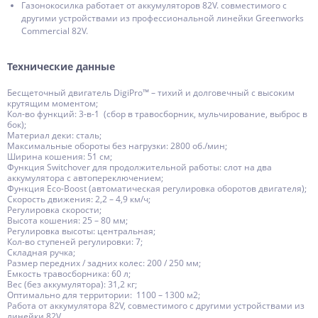
Газонокосилка работает от аккумуляторов 82V. совместимого с
другими устройствами из профессиональной линейки Greenworks
Commercial 82V.
Технические данные
Бесщеточный двигатель DigiPro™ – тихий и долговечный с высоким
крутящим моментом;
Кол-во функций: 3-в-1 (сбор в травосборник, мульчирование, выброс в
бок);
Материал деки: сталь;
Максимальные обороты без нагрузки: 2800 об./мин;
Ширина кошения: 51 см;
Функция Switchover для продолжительной работы: слот на два
аккумулятора с автопереключением;
Функция Eco-Boost (автоматическая регулировка оборотов двигателя);
Скорость движения: 2,2 – 4,9 км/ч;
Регулировка скорости;
Высота кошения: 25 – 80 мм;
Регулировка высоты: центральная;
Кол-во ступеней регулировки: 7;
Складная ручка;
Размер передних / задних колес: 200 / 250 мм;
Емкость травосборника: 60 л;
Вес (без аккумулятора): 31,2 кг;
Оптимально для территории: 1100 – 1300 м2;
Работа от аккумулятора 82V, совместимого с другими устройствами из
линейки 82V.