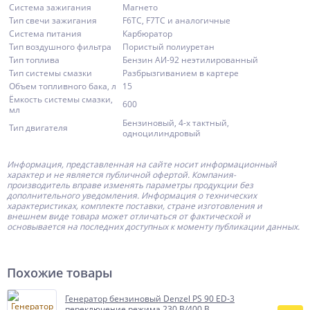
Система зажигания
Магнето
Тип свечи зажигания
F6TC, F7TC и аналогичные
Система питания
Карбюратор
Тип воздушного фильтра
Пористый полиуретан
Тип топлива
Бензин АИ-92 неэтилированный
Тип системы смазки
Разбрызгиванием в картере
Объем топливного бака, л
15
Ёмкость системы смазки,
600
мл
Бензиновый, 4-х тактный,
Тип двигателя
одноцилиндровый
Информация, представленная на сайте носит информационный
характер и не является публичной офертой.
Компания-
производитель
вправе изменять параметры продукции без
дополнительного уведомления. Информация о технических
характеристиках, комплекте поставки, стране изготовления и
внешнем виде товара может отличаться от фактической и
основывается на последних доступных к моменту публикации данных.
Похожие товары
Генератор бензиновый Denzel PS 90 ED-3
переключение режима 230 В/400 В,