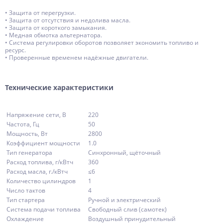
• Защита от перегрузки.
• Защита от отсутствия и недолива масла.
• Защита от короткого замыкания.
• Медная обмотка альтернатора.
• Система регулировки оборотов позволяет экономить топливо и
ресурс.
• Проверенные временем надёжные двигатели.
Технические характеристики
Напряжение сети, В
220
Частота, Гц
50
Мощность, Вт
2800
Коэффициент мощности
1.0
Тип генератора
Синхронный, щёточный
Расход топлива, г/кВтч
360
Расход масла, г./кВтч
≤6
Количество цилиндров
1
Число тактов
4
Тип стартера
Ручной и электрический
Система подачи топлива
Свободный слив (самотек)
Охлаждение
Воздушный принудительный