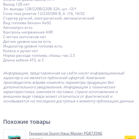
Выход 12В нет
Эл. выходы 12В/220В/220В-32А, шт. -/2/1
Сила тока розеток 12/220/380 В, А -/16, 16/32
Стартер ручной, электрический, автоматический
Вид топлива бензин Аи92
Автозапуск есть
Контроль напряжения AVR
Счетчик моточасов нет
Датчик уровня масла есть
Индикатор уровня топлива есть
Колеса и ручки нет
Норма расхода топлива, л/маш.-час 2.5
Длина кабеля ATS, м 5
Информация, представленная на сайте носит информационный
характер и не является публичной офертой.
Компания-
производитель
вправе изменять параметры продукции без
дополнительного уведомления. Информация о технических
характеристиках, комплекте поставки, стране изготовления и
внешнем виде товара может отличаться от фактической и
основывается на последних доступных к моменту публикации данных.
Похожие товары
Генератор Sturm Haus Master PG8735NE