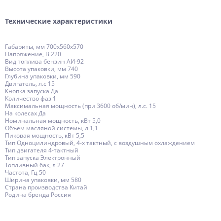
Технические характеристики
Габариты, мм 700х560х570
Напряжение, В 220
Вид топлива бензин АИ-92
Высота упаковки, мм 740
Глубина упаковки, мм 590
Двигатель, л.с 15
Кнопка запуска Да
Количество фаз 1
Максимальная мощность (при 3600 об/мин), л.с. 15
На колесах Да
Номинальная мощность, кВт 5,0
Объем масляной системы, л 1,1
Пиковая мощность, кВт 5,5
Тип Одноцилиндровый, 4-х тактный, с воздушным охлаждением
Тип двигателя 4-тактный
Тип запуска Электронный
Топливный бак, л 27
Частота, Гц 50
Ширина упаковки, мм 580
Страна производства Китай
Родина бренда Россия