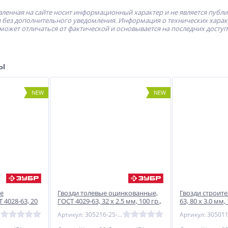
ленная на сайте носит информационный характер и не является публ
без дополнительного уведомления. Информация о технических характе
может отличаться от фактической и основывается на последних досту
ры
NEW
NEW
е
Гвозди толевые оцинкованные,
Гвозди строит
 4028-63, 20
ГОСТ 4029-63, 32 х 2.5 мм, 100 гр.,
63, 80 х 3.0 мм, 
БР
ЗУБР
Артикул: 305216-25-032