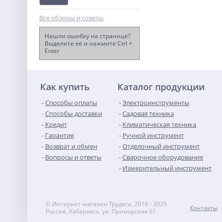
Все обзоры и советы
Нашли ошибку на странице?
Выделите её и нажмите Ctrl +
Enter
Гайковерт ударный акк.
Greenworks GD24IW400,
24V,б/щет,1/2'',
15 490
400Нм,1х5Ач,ЗУ,кор
руб.
(3802907CUG)
Как купить
Каталог продукции
Способы оплаты
Электроинструменты
Способы доставки
Садовая техника
Кредит
Климатическая техника
Гарантия
Ручной инструмент
Возврат и обмен
Отделочный инструмент
Вопросы и ответы
Сварочное оборудование
Измерительный инструмент
© Интернет-магазин Трудяга, 2016 - 2025
Контакты
Россия, Хабаровск, ул. Приморская 61