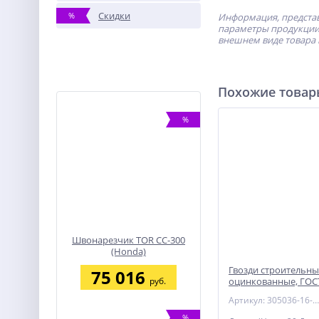
Скидки
%
Информация, представ
параметры продукции 
внешнем виде товара 
Похожие това
%
Швонарезчик TOR CC-300
(Honda)
Гвозди строительны
75 016
руб.
оцинкованные, ГОСТ
х 1.6 мм, 100 гр., ЗУ
Артикул: 305036-16-020
%