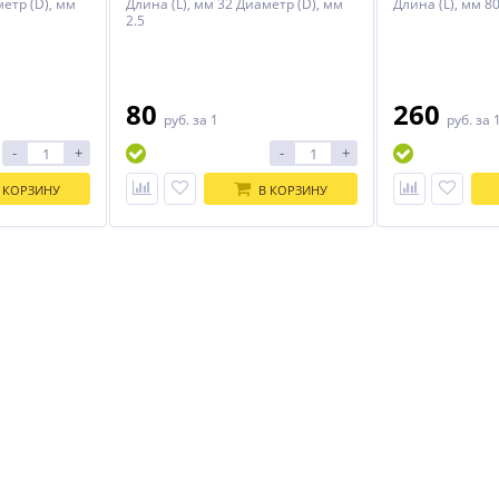
метр (D), мм
Длина (L), мм 32 Диаметр (D), мм
Длина (L), мм 8
2.5
80
260
руб.
за 1
руб.
за 
-
+
-
+
 КОРЗИНУ
В КОРЗИНУ