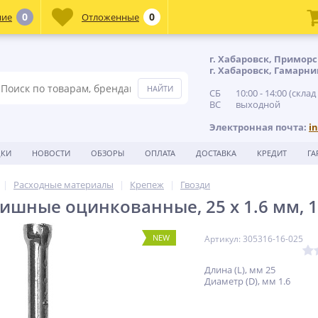
0
0
ние
Отложенные
г. Хабаровск, Приморс
г. Хабаровск, Гамарни
СБ 10:00 - 14:00 (склад
ВС выходной
Электронная почта:
i
ДКИ
НОВОСТИ
ОБЗОРЫ
ОПЛАТА
ДОСТАВКА
КРЕДИТ
ГА
Расходные материалы
Крепеж
Гвозди
ишные оцинкованные, 25 х 1.6 мм, 10
NEW
Артикул: 305316-16-025
Длина (L), мм 25
Диаметр (D), мм 1.6