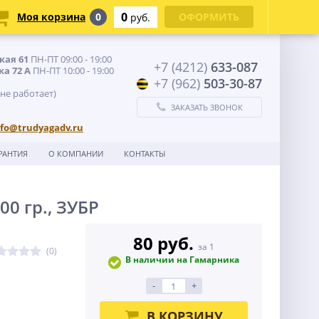
0
Моя корзина
0
ОФОРМИТЬ
руб.
кая 61
ПН-ПТ 09:00 - 19:00
+7 (4212)
633-087
ка 72 А
ПН-ПТ 10:00 - 19:00
+7 (962)
503-30-87
 не работает)
ЗАКАЗАТЬ ЗВОНОК
nfo@trudyagadv.ru
РАНТИЯ
О КОМПАНИИ
КОНТАКТЫ
0 гр., ЗУБР
80 руб.
за 1
(0)
В наличии на Гамарника
-
+
В КОРЗИНУ