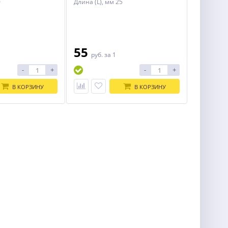
0
Длина (L), мм 25
55
1
руб.
за 1
-
+
-
+
В КОРЗИНУ
В КОРЗИНУ