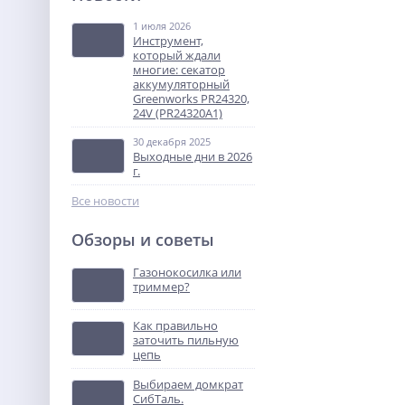
Holzfforma FF250 (1,7кВт,
GSB 230-2, AutoCut 25-2)
1 июля 2026
34 990
Инструмент,
руб.
который ждали
многие: секатор
аккумуляторный
NEW
Greenworks PR24320,
24V (PR24320A1)
%
30 декабря 2025
Выходные дни в 2026
г.
Все новости
Обзоры и советы
Дрель-шуруповерт акк.
Greenworks GD24DD90, 24V,
Газонокосилка или
б/щет,
триммер?
14 990
45/90Нм,1x5Ач,ЗУ,кор
руб.
(3707507OUG)
Как правильно
заточить пильную
%
цепь
Выбираем домкрат
СибТаль.