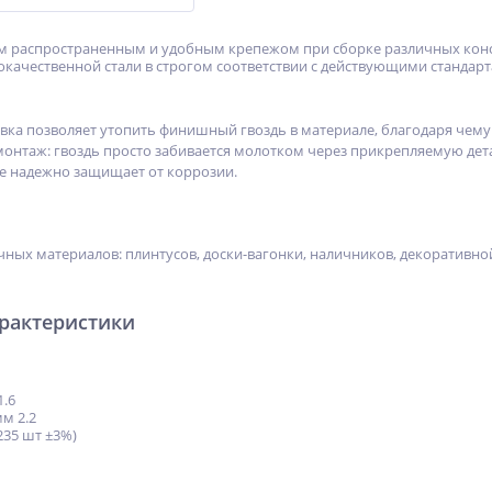
м распространенным и удобным крепежом при сборке различных конс
окачественной стали в строгом соответствии с действующими стандарт
ка позволяет утопить финишный гвоздь в материале, благодаря чему 
монтаж: гвоздь просто забивается молотком через прикрепляемую дет
е надежно защищает от коррозии.
чных материалов: плинтусов, доски-вагонки, наличников, декоративной
арактеристики
1.6
мм 2.2
 235 шт ±3%)