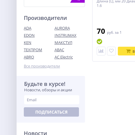
Длина (L), мм 20 Диа
1.6
Производители
ADA
AURORA
70
руб.
за 1
EDON
INSTRUMAX
KEN
МАКСТУЛ
ТЕХПРОМ
ABAC
Цепная пила
В
аккумуляторная WORX
ABRO
AC Electric
WG384E, 40В, 35 см,
34 990
бесщеточная, 2*2,0 Ач,
Все производители
руб.
двойное ЗУ 2x2A
Будьте в курсе!
%
Новости, обзоры и акции
ПОДПИСАТЬСЯ
Новости
Триммер бензиновый