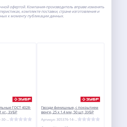
ичной офертой.
Компания-производитель
вправе изменять
ристиках, комплекте поставки, стране изготовления и
пных к моменту публикации данных.
ельные ГОСТ 4028-
Гвозди финишные, с покрытием
1 кг., ЗУБР
венге, 25 х 1.4 мм, 50 шт, ЗУБР
Артикул: 305011-30-080
Артикул: 305376-14-25