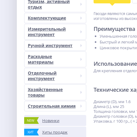
Туризм, активный
отдых
Гвозди являются самы
Комплектующие
изготовлены из высок
Преимущества
Измерительный
инструмент
Уменьшенная голов
Быстрый и легкий 
Ручной инструмент
Цинковое покрыти
Расходные
материалы
Использование
Для крепления отдело
Отделочный
инструмент
Технические х
Хозяйственные
товары
Диаметр (D), мм 1.6
Строительная химия
Длина (L), мм 25
Толщина головки, мм 
Диаметр головки (D), 
Новинки
NEW
Упаковка, г 100 гр., ( ≈
Хиты продаж
ХИТ