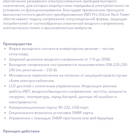
обеспечения резервного электроснабжения приборов бытового
назначения, для которых недопустимы перерывы в электропитании по
условиям их функционирования. Благодаря применению принципа
высокочастотного двойного преобразования ИБП Pro OnLine Rack Tower
обеспечивают подачу напряжения синусоидальной формы, защищая
потребителей от скачкообразных изменений входного напряжения,
электрических помех и высоковольтных выбросов.
Преимущества
Форма выходного сигнала в инверторном режиме – чистая
синусоида;
Широкий диапазон входного напряжения от 110 до 300В;
Выходное напряжение настраивается пользователем 208-220-230-
240 (по умолчанию – 230 В)
Мгновенное переключение на питание от аккумуляторов в случае
сбоев электроснабжения;
LCD дисплей с кнопочным управлением. Индикация режима
работы ИБП, входного/выходного напряжения, частоты, мощность
нагрузки, температуры, заряд батарей, данные об ошибках и
неисправности;
Коммуникационные порты: RS-232, USB-порт;
Опционально возможна установка SNMP карты
Управление с помощью SNMP-протокола или веб-браузера
Принцип действия