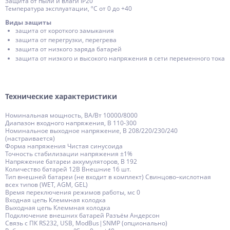
Защита от пыли и влаги IP20
Температура эксплуатации, ºС от 0 до +40
Виды защиты
защита от короткого замыкания
защита от перегрузки, перегрева
защита от низкого заряда батарей
защита от низкого и высокого напряжения в сети переменного тока
Технические характеристики
Номинальная мощность, ВА/Вт 10000/8000
Диапазон входного напряжения, В 110-300
Номинальное выходное напряжение, В 208/220/230/240
(настраивается)
Форма напряжения Чистая синусоида
Точность стабилизации напряжения ±1%
Напряжение батареи аккумуляторов, В 192
Количество батарей 12В Внешние 16 шт.
Тип внешней батареи (не входит в комплект) Свинцово–кислотная
всех типов (WET, AGM, GEL)
Время переключения режимов работы, мс 0
Входная цепь Клеммная колодка
Выходная цепь Клеммная колодка
Подключение внешних батарей Разъём Андерсон
Связь с ПК RS232, USB, ModBus|SNMP (опционально)