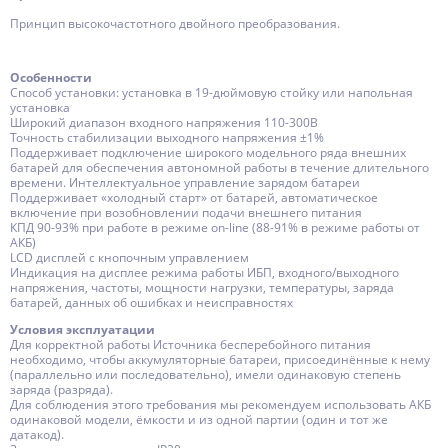
Принцип высокочастотного двойного преобразования.
Особенности
Способ установки: установка в 19-дюймовую стойку или напольная
установка
Широкий диапазон входного напряжения 110-300В
Точность стабилизации выходного напряжения ±1%
Поддерживает подключение широкого модельного ряда внешних
батарей для обеспечения автономной работы в течение длительного
времени. Интеллектуальное управление зарядом батареи
Поддерживает «холодный старт» от батарей, автоматическое
включение при возобновлении подачи внешнего питания
КПД 90-93% при работе в режиме on-line (88-91% в режиме работы от
АКБ)
LCD дисплей с кнопочным управлением
Индикация на дисплее режима работы ИБП, входного/выходного
напряжения, частоты, мощности нагрузки, температуры, заряда
батарей, данных об ошибках и неисправностях
Условия эксплуатации
Для корректной работы Источника бесперебойного питания
необходимо, чтобы аккумуляторные батареи, присоединённые к нему
(параллельно или последовательно), имели одинаковую степень
заряда (разряда).
Для соблюдения этого требования мы рекомендуем использовать АКБ
одинаковой модели, ёмкости и из одной партии (один и тот же
датакод).