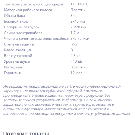
Температура окружающей среды
+1...+40 ºС
Материал рабочего колеса
Пластик
Объем бака
3 л
Боковой вход
2x40 мм
Напорный патрубок
23/28 мм
Длина электрокабеля
1.7 м
Число и сечение жил электрокабеля
3x0.75 мм²
Степень защиты
IPX7
Класс изоляции
B
Вес с упаковкой
4.8 кг
Уровень шума
<40 дБ
Материал
Пластик
Гарантия
12 мес.
Информация, представленная на сайте носит информационный
характер и не является публичной офертой.
Компания-
производитель
вправе изменять параметры продукции без
дополнительного уведомления. Информация о технических
характеристиках, комплекте поставки, стране изготовления и
внешнем виде товара может отличаться от фактической и
основывается на последних доступных к моменту публикации данных.
Похожие товары