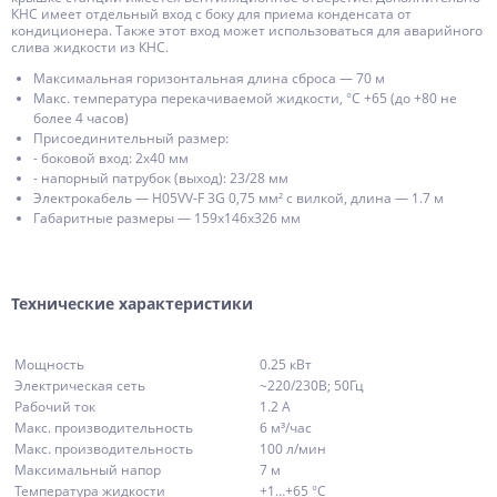
КНС имеет отдельный вход с боку для приема конденсата от
кондиционера. Также этот вход может использоваться для аварийного
слива жидкости из КНС.
Максимальная горизонтальная длина сброса — 70 м
Макс. температура перекачиваемой жидкости, °С +65 (до +80 не
более 4 часов)
Присоединительный размер:
- боковой вход: 2х40 мм
- напорный патрубок (выход): 23/28 мм
Электрокабель — Н05VV-F 3G 0,75 мм² с вилкой, длина — 1.7 м
Габаритные размеры — 159x146x326 мм
Технические характеристики
Мощность
0.25 кВт
Электрическая сеть
~220/230В; 50Гц
Рабочий ток
1.2 А
Макс. производительность
6 м³/час
Макc. производительность
100 л/мин
Максимальный напор
7 м
Температура жидкости
+1…+65 °С