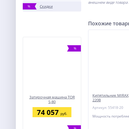
внешнем виде товара 
Скидки
%
Похожие това
%
Кипятильник MIRAX, 
Затирочная машина TOR
220В
S-80
Артикул: 55418-20
74 057
руб.
Мощность потребляе
%