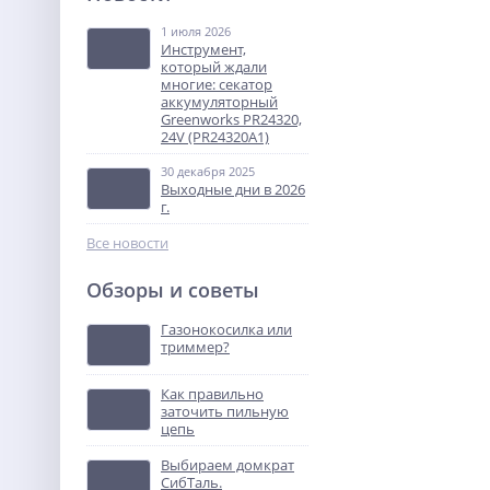
Greenworks GD24SDS1K2,
24V, б/щет, SDS+, 1,2 Дж,
1 июля 2026
8 990
4800 уд/мин, 12 мм, c 1х2Ач
Инструмент,
руб.
который ждали
и ЗУ
многие: секатор
аккумуляторный
%
Greenworks PR24320,
24V (PR24320A1)
30 декабря 2025
Выходные дни в 2026
г.
Все новости
Обзоры и советы
Болгарка (УШМ)
Hanskonner HAG13125TE
Газонокосилка или
триммер?
7 540
руб.
Как правильно
заточить пильную
%
цепь
Выбираем домкрат
СибТаль.