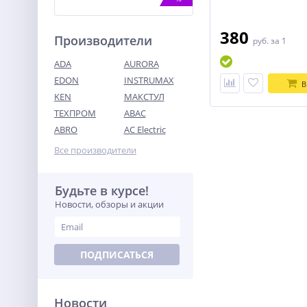
380
Производители
руб.
за 1
ADA
AURORA
EDON
INSTRUMAX
В
KEN
МАКСТУЛ
ТЕХПРОМ
ABAC
Затирочная машина TOR
S-60
ABRO
AC Electric
66 714
Все производители
руб.
Будьте в курсе!
%
Новости, обзоры и акции
ПОДПИСАТЬСЯ
Новости
Перфоратор акк.