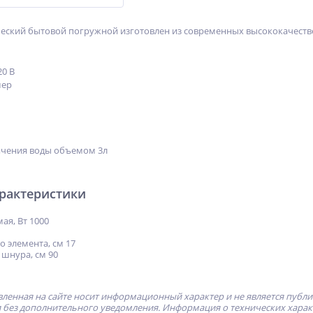
еский бытовой погружной изготовлен из современных высококачеств
20 В
мер
ячения воды объемом 3л
арактеристики
я, Вт 1000
 элемента, см 17
 шнура, см 90
ленная на сайте носит информационный характер и не является публ
без дополнительного уведомления. Информация о технических характе