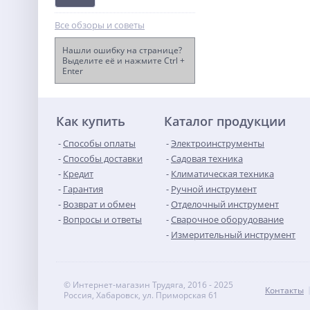
Все обзоры и советы
Нашли ошибку на странице?
Выделите её и нажмите Ctrl +
Enter
Сварочный полуавтомат
Ресанта САИПА-22В/160А
(MIG/MAG)
13 850
руб.
Как купить
Каталог продукции
Способы оплаты
Электроинструменты
Способы доставки
Садовая техника
Кредит
Климатическая техника
Гарантия
Ручной инструмент
Возврат и обмен
Отделочный инструмент
Вопросы и ответы
Сварочное оборудование
Измерительный инструмент
© Интернет-магазин Трудяга, 2016 - 2025
Контакты
Россия, Хабаровск, ул. Приморская 61