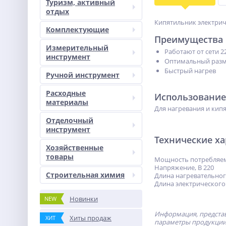
Туризм, активный
отдых
Кипятильник электрич
Комплектующие
Преимущества
Измерительный
Работают от сети 2
инструмент
Оптимальный раз
Быстрый нагрев
Ручной инструмент
Расходные
Использование
материалы
Для нагревания и кип
Отделочный
инструмент
Технические х
Хозяйственные
товары
Мощность потребляема
Напряжение, В 220
Строительная химия
Длина нагревательного
Длина электрического
Новинки
NEW
Информация, представ
Хиты продаж
ХИТ
параметры продукции 