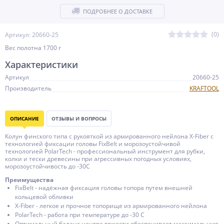
ПОДРОБНЕЕ О ДОСТАВКЕ
(0)
Артикул: 20660-25
Вес полотна 1700 г
Характеристики
Артикул
20660-25
Производитель
KRAFTOOL
ОПИСАНИЕ
ОТЗЫВЫ И ВОПРОСЫ
Колун финского типа с рукояткой из армированного нейлона X-Fiber с
технологией фиксации головы FixBelt и морозоустойчивой
технологией PolarTech - профессиональный инструмент для рубки,
колки и тески древесины при агрессивных погодных условиях,
морозоустойчивость до -30С
Преимущества
FixBelt - надёжная фиксация головы топора путем внешней
кольцевой обливки
Х-Fiber - легкое и прочное топорище из армированного нейлона
PolarTech - работа при температуре до -30 С
Оптимальный баланс центра тяжести обеспечивает максимальную