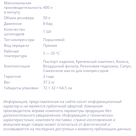
Максимальная
производительность
400 л
в минуту
Объем ресивера
50 л
Давление
8 бар
Количество
1 Шт
цилиндров
Тип компрессора
Поршневой
Вид передачи
Прямая
Рабочая
5 — 35 °C
температура
Паспорт изделия, Крепежный комплект, Колеса,
Комплектация
Воздушный фильтр, Резиновая подножка, Сапун,
Смазочное масло для компрессоров
Гарантия
2 года
Вес
37.2 кг
Габариты упаковки
72 × 32 × 64.5 см
Информация, представленная на сайте носит информационный
характер и не является публичной офертой.
Компания-
производитель
вправе изменять параметры продукции без
дополнительного уведомления. Информация о технических
характеристиках, комплекте поставки, стране изготовления и
внешнем виде товара может отличаться от фактической и
основывается на последних доступных к моменту публикации данных.